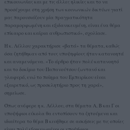
επικοινωνίας και με τις άλλες ηλικίες και το να
προσέχουμε στη χρήση των κοινωνικών δικτύων γιατί
μας παρουσιάζουν μία πραγματικότητα
παραμορφωμένη και εξιδανικευμένη, είναι ένα θέμα
επίκαιρο και καίρια ανθρωπιστικό», σχολίασε.
Η κ. Λέλλου χαρακτήρισε «βατά» τα θέματα, καθώς
όσα ζητήθηκαν από τους υποψηφίους ήταν κατανοητά
και αναμενόμενα. «Το άρθρο ήταν πολύ κατανοητό
και το δοκίμιο του Παπανούτσου ζωντανό και
γλαφυρό, ενώ το ποίημα του Εμπειρίκου είναι
εξαιρετικό, ως προσκλητήριο προς τη χαρά»,
σημείωσε.
Όπως ανέφερε η κ. Λέλλου, στα θέματα Α, Β και Γ οι
υποψήφιοι εύκολα θα εντοπίσουν τα ζητούμενα και
ιδιαίτερα το θέμα Β κινήθηκε σε ασκήσεις με τις οποίες
είναι πολύ εξοικειωμένοι οι υποψήφιοι.