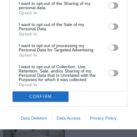
Παιδείας).
I want to opt-out of the Sharing of my
personal data.
Opted In
ΑΠΕ-ΜΠΕ
I want to opt-out of the Sale of my
Personal Data.
Opted In
TAGS:
ΠΑΝΕΛΛΑΔΙΚΕΣ ΕΞΕΤΑΣΕΙΣ
I want to opt-out of processing my
ΠΑΝΕΛΛΑΔΙΚΕΣ ΘΕΜΑΤΑ
ΠΑΝΕΛΛΑΔΙΚΕΣ 2026
Personal Data for Targeted Advertising.
Opted In
I want to opt-out of Collection, Use,
Facebook
Twitter
Retention, Sale, and/or Sharing of my
Personal Data that Is Unrelated with the
Purposes for which it was collected.
Opted In
CONFIRM
Data Deletion
Data Access
Privacy Policy