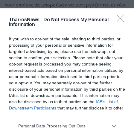
τους οποίους θα μπορούσαν να συνεργάζονται οι νέοι
με τους ανθρώπους της τρίτης ηλικίας, ώστε να
TharrosNews -
Do Not Process My Personal
θεραπευτεί η μοναξιά και των δύο γενεών.
Information
Συνέχεια την ερχόμενη Τετάρτη
If you wish to opt-out of the sale, sharing to third parties, or
Οι Πανελλαδικές Εξετάσεις για τους υποψήφιους των
processing of your personal or sensitive information for
ΓΕΛ θα συνεχιστούν την Τετάρτη 3 Ιουνίου 2026, με τις
targeted advertising by us, please use the below opt-out
εξετάσεις για τα Αρχαία Ελληνικά (Ομάδα
section to confirm your selection. Please note that after your
opt-out request is processed you may continue seeing
Προσανατολισμού Ανθρωπιστικών Σπουδών), τα
interest-based ads based on personal information utilized by
Μαθηματικά (Ο.Π. Θετικών Σπουδών και Σπουδών
us or personal information disclosed to third parties prior to
Οικονομίας και Πληροφορικής) και τη Βιολογία (Ο.Π.
your opt-out. You may separately opt-out of the further
disclosure of your personal information by third parties on the
Σπουδών Υγείας).
IAB’s list of downstream participants. This information may
also be disclosed by us to third parties on the
IAB’s List of
Έναρξη για τα ΕΠΑΛ
Downstream Participants
that may further disclose it to other
Αύριο, Σάββατο 30 Μαΐου 2025, θα «μπουν» στο στίβο
third parties.
των Πανελλαδικών οι υποψήφιοι των ΕΠΑΛ, με την
Personal Data Processing Opt Outs
εξέταση του μαθήματος των Νέων Ελληνικών (Γενικής