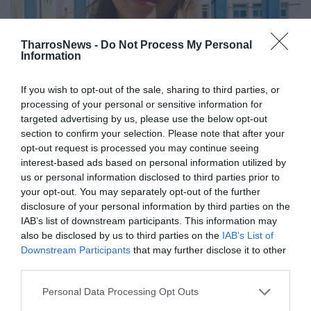
TharrosNews -
Do Not Process My Personal
Information
If you wish to opt-out of the sale, sharing to third parties, or
processing of your personal or sensitive information for
targeted advertising by us, please use the below opt-out
section to confirm your selection. Please note that after your
opt-out request is processed you may continue seeing
interest-based ads based on personal information utilized by
us or personal information disclosed to third parties prior to
Μελίτα Παλάντζα
your opt-out. You may separately opt-out of the further
«Εύκολο και ωραίο ήταν το θέμα της έκθεσης.
disclosure of your personal information by third parties on the
Άλλωστε, νομίζω, ήταν και λίγο αναμενόμενο κάτι
IAB’s list of downstream participants. This information may
also be disclosed by us to third parties on the
IAB’s List of
σχετικό με τη μοναξιά, όπως και η υπογεννητικότητα.
Downstream Participants
that may further disclose it to other
third parties.
Μέσα στο κείμενο έμπλεκαν το ένα με το άλλο, αλλά
δεν ήταν κάτι που με δυσκόλεψε. Αυτό που ζητούσε,
Personal Data Processing Opt Outs
όπως και οι ασκήσεις, ήταν ξεκάθαρο, οπότε δεν είχα