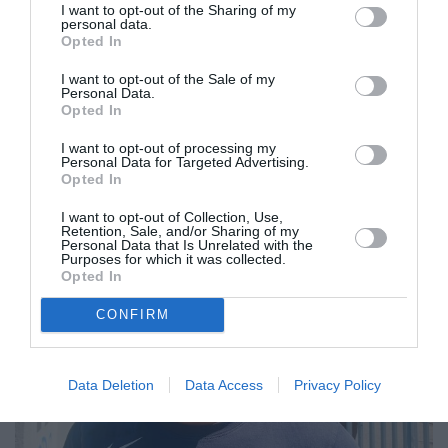
I want to opt-out of the Sharing of my
θέμα.
personal data.
Opted In
Κουραστική, απαιτητική και γενικότερα πολύ δύσκολη
I want to opt-out of the Sale of my
ήταν η χρονιά, αλλά πλέον είμαστε στην τελική
Personal Data.
Opted In
ευθεία».
I want to opt-out of processing my
Personal Data for Targeted Advertising.
Opted In
I want to opt-out of Collection, Use,
Retention, Sale, and/or Sharing of my
Personal Data that Is Unrelated with the
Purposes for which it was collected.
Opted In
CONFIRM
Data Deletion
Data Access
Privacy Policy