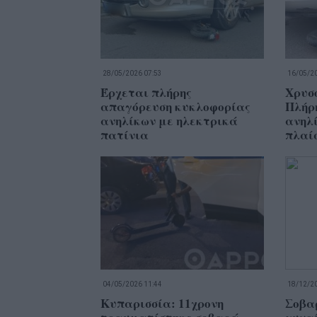
28/05/2026 07:53
16/05/20
Έρχεται πλήρης
Χρυσο
απαγόρευση κυκλοφορίας
Πλήρ
ανηλίκων με ηλεκτρικά
ανηλί
πατίνια
πλαίσ
04/05/2026 11:44
18/12/20
Κυπαρισσία: 11χρονη
Σοβα