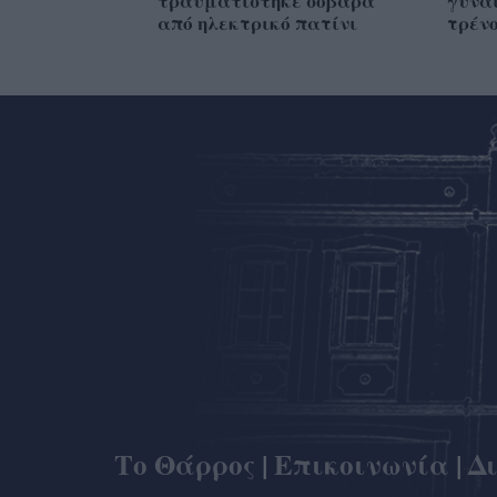
τραυματίστηκε σοβαρά
γυναί
από ηλεκτρικό πατίνι
τρέν
Το Θάρρος
|
Επικοινωνία
|
Δ