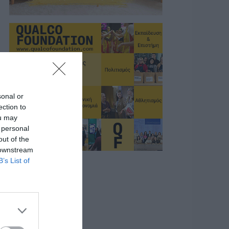
sonal or
ection to
ou may
 personal
out of the
 downstream
B’s List of