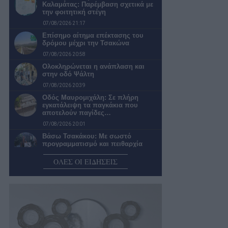
Καλαμάτας: Παρέμβαση σχετικά με
την φοιτητική στέγη
07/08/2026 21:17
Επίσημο αίτημα επέκτασης του
δρόμου μέχρι την Τσακώνα
07/08/2026 20:58
Ολοκληρώνεται η ανάπλαση και
στην οδό Ψάλτη
07/08/2026 20:39
Οδός Μαυρομιχάλη: Σε πλήρη
εγκατάλειψη τα παγκάκια που
αποτελούν παγίδες…
07/08/2026 20:01
Βάσω Τσακάκου: Με σωστό
προγραμματισμό και πειθαρχία
μπορείς να κυνηγάς…
ΟΛΕΣ ΟΙ ΕΙΔΗΣΕΙΣ
07/08/2026 19:00
Καλαμάτα: Απαράδεκτη η εικόνα σε
πολλές στάσεις της αστικής
συγκοινωνίας
07/08/2026 18:25
Λύσεις για προβλήματα ύδρευσης –
αποχέτευσης ανήγγειλε η πρόεδρος