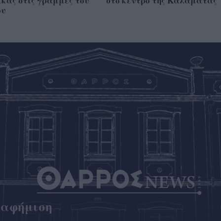
κας στις γραμμές του
στο κέντρο της Καλαμάτας
ου
ιαφήμιση