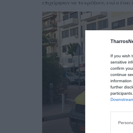
επιχείρησαν να το κρύψουν, ενώ ο ένας 
TharrosN
If you wish 
sensitive in
confirm you
continue se
information 
further disc
participants
Downstream 
Persona