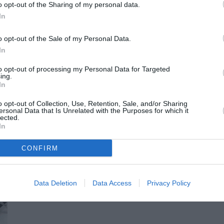
o opt-out of the Sharing of my personal data.
In
o opt-out of the Sale of my Personal Data.
In
to opt-out of processing my Personal Data for Targeted
γυναίκα, οι αστυνομικοί της Τροχαίας κατάφεραν να
ing.
In
αν αναβάτη, ενώ γνωρίζουν τα στοιχεία και του δεύτερου.
o opt-out of Collection, Use, Retention, Sale, and/or Sharing
ersonal Data that Is Unrelated with the Purposes for which it
lected.
In
CONFIRM
Data Deletion
Data Access
Privacy Policy