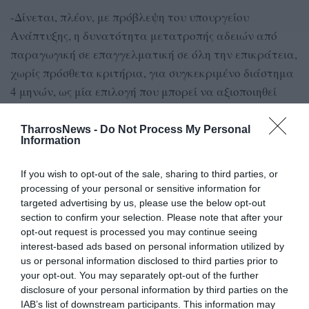
-Δίνεται, πλέον, με πρόβλεψη του υπουργείου
Ανάπτυξης, η δυνατότητα μετατροπής αδειών από
παραγωγική σε επαγγελματική σε όλη την επικράτεια,
χωρίς πρόσθετα κριτήρια, για συγκεκριμένο διάστημα
4 μηνών, ως μία επιλογή που μπορεί να αξιοποιηθεί
ανάλογα με τις ανάγκες κάθε επαγγελματία.
TharrosNews -
Do Not Process My Personal
Η Ομοσπονδία χαρακτηρίζει το νέο νόμο «νέο
Information
καταστατικό χάρτη» για όλο τον κλάδο,
If you wish to opt-out of the sale, sharing to third parties, or
υπογραμμίζοντας ότι αντιμετωπίζονται
processing of your personal or sensitive information for
δυσλειτουργίες του παρελθόντος, ενώ τονίζει ότι
targeted advertising by us, please use the below opt-out
εξακολουθούν να υπάρχουν ζητήματα που
section to confirm your selection. Please note that after your
χρειάζονται περαιτέρω βελτιώσεις.
opt-out request is processed you may continue seeing
interest-based ads based on personal information utilized by
us or personal information disclosed to third parties prior to
your opt-out. You may separately opt-out of the further
disclosure of your personal information by third parties on the
TAGS:
ΛΑΪΚΗ ΑΓΟΡΑ
ΠΟΣΠΛΑ
IAB’s list of downstream participants. This information may