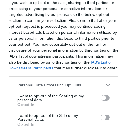
Football Conference 2026 είχαν ξεκινήσει πριν από έναν
If you wish to opt-out of the sale, sharing to third parties, or
χρόνο, ενώ με την ΠΑΕ Καλαμάτα υπάρχει ήδη διετής
processing of your personal or sensitive information for
targeted advertising by us, please use the below opt-out
συνεργασία που θα επισφραγιστεί με την υπογραφή
section to confirm your selection. Please note that after your
μνημονίου. Ο Δημήτρης Κοθρούλας τόνισε ότι το
opt-out request is processed you may continue seeing
Beyond Football Conference ξεκίνησε σαν μια
interest-based ads based on personal information utilized by
us or personal information disclosed to third parties prior to
προσπάθεια δικτύωσης και διαμοιρασμού γνώσης,
your opt-out. You may separately opt-out of the further
αλλά πλέον συγκεντρώνει όλες τις δυνάμεις που
disclosure of your personal information by third parties on the
αφορούν την επιστήμη, την καινοτομία και τη
IAB’s list of downstream participants. This information may
διοίκηση, δίνοντας απαντήσεις σε όλες τις προκλήσεις
also be disclosed by us to third parties on the
IAB’s List of
Downstream Participants
that may further disclose it to other
του σύγχρονου ποδοσφαίρου, χωρίς να σταματά στο
third parties.
διήμερο των προγραμματισμένων εκδηλώσεων.
Personal Data Processing Opt Outs
Τέλος, ο Ιωακείμ Παπαδόπουλος αναφέρθηκε στη
I want to opt-out of the Sharing of my
σημασία του μνημονίου συνεργασίας ανάμεσα στην
personal data.
ΠΑΕ Καλαμάτα και το Εργαστήριο Οργάνωσης,
Opted In
Διοίκησης Υπηρεσιών & Ποιότητας Ζωής του Τμήματος
I want to opt-out of the Sale of my
Personal Data.
Οργάνωσης & Διαχείρισης Αθλητισμού, με την ομάδα
Opted In