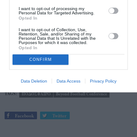
να έχει πρόσβαση σε ακαδημαϊκή γνώση και
I want to opt-out of processing my
επιστημονική τεχνογνωσία και τους φοιτητές του
Personal Data for Targeted Advertising.
Πανεπιστημίου Πελοποννήσου να έρχονται πιο κοντά
Opted In
σε έναν επαγγελματικό αθλητικό σύλλογο. Η
I want to opt-out of Collection, Use,
Καλαμάτα γίνεται σημείο αναφοράς στο αθλητικό και
Retention, Sale, and/or Sharing of my
Personal Data that Is Unrelated with the
ποδοσφαιρικό γίνεσθαι, με τη συνεργασία των δύο
Purposes for which it was collected.
Opted In
πλευρών να επιφυλάσσει στο μέλλον κι άλλα
σεμινάρια, συνέδρια και ανάλογες δράσεις
CONFIRM
καινοτομίας, κατέληξε ο κος Ι. Παπαδόπουλος.
Data Deletion
Data Access
Privacy Policy
TAGS:
ΠΟΔΟΣΦΑΙΡΟ
Beyond Football Conference
Facebook
Twitter