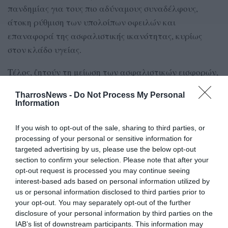
πανδημίας για τους πιο αδύναμους συναδέλφους,
άτοκη ρύθμιση των υπολοίπων οφειλών και
επαναφορά της ασφαλιστικής ικανότητας, κυρίως
στον κλάδο υγείας.
Τέλος, ζητούν τη μείωση των ασφαλιστικών εισφορών,
την παύση της άμεσης βεβαίωσης οφειλών στο ΚΕΑΟ
TharrosNews -
Do Not Process My Personal
ανά μήνα, αλλά και τη μείωση των υψηλών
Information
παραβόλων στις δικαστικές διαδικασίες, τονίζοντας
ότι το αυξημένο κόστος καθιστά πλέον τη δικαιοσύνη
If you wish to opt-out of the sale, sharing to third parties, or
processing of your personal or sensitive information for
«αγαθό πολυτελείας» για τους πολίτες.
targeted advertising by us, please use the below opt-out
section to confirm your selection. Please note that after your
opt-out request is processed you may continue seeing
interest-based ads based on personal information utilized by
TAGS:
ΔΙΚΗΓΟΡΙΚΟΣ ΣΥΛΛΟΓΟΣ ΚΑΛΑΜΑΤΑΣ
ΑΠΟΧΗ
us or personal information disclosed to third parties prior to
your opt-out. You may separately opt-out of the further
disclosure of your personal information by third parties on the
Facebook
Twitter
IAB’s list of downstream participants. This information may