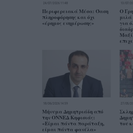
24/07/2026 11:48
13/07/20
Περιφερειακά Μέσα: Όαση
O Γρ
πληροφόρησης και όχι
μιλά
«έρημος ενημέρωσης»
για ό
διαδρ
Μαξίμ
επιχ
18/06/2026 14:59
27/05/20
Μήνυμα Δημητριάδη από
Σκλη
την ΟΝΝΕΔ Κηφισιάς:
Δημητ
«Είμαι πάντα παράταξη,
του 
είμαι πάντα φανέλα»