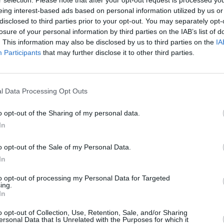
eing interest-based ads based on personal information utilized by us or
disclosed to third parties prior to your opt-out. You may separately opt-
 στο Instagram.
losure of your personal information by third parties on the IAB’s list of
. This information may also be disclosed by us to third parties on the
IA
Participants
that may further disclose it to other third parties.
l Data Processing Opt Outs
o opt-out of the Sharing of my personal data.
In
o opt-out of the Sale of my Personal Data.
In
Η δημοσίευση κοινοποιήθηκε από το χρήστη Grigoris Dimitriadis (@dimitriadis_gr)
to opt-out of processing my Personal Data for Targeted
ing.
ες, δόθηκαν εγγυήσεις για συστράτευση στον αγώνα η Νέα
In
ίες της και έτοιμη για τις προκλήσεις του μέλλοντος.
o opt-out of Collection, Use, Retention, Sale, and/or Sharing
ersonal Data that Is Unrelated with the Purposes for which it