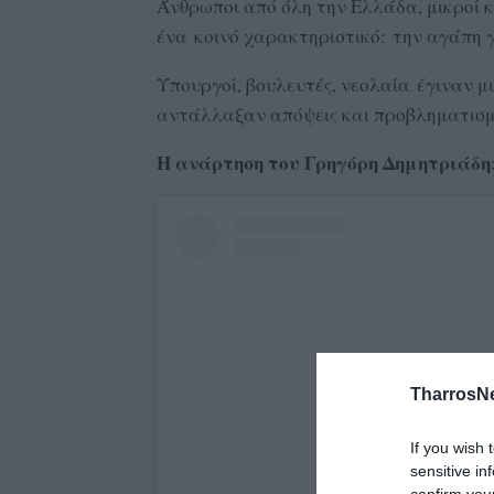
Άνθρωποι από όλη την Ελλάδα, μικροί κα
ένα κοινό χαρακτηριστικό: την αγάπη γ
Υπουργοί, βουλευτές, νεολαία έγιναν μ
αντάλλαξαν απόψεις και προβληματισμο
Η ανάρτηση του Γρηγόρη Δημητριάδη
TharrosN
If you wish 
sensitive in
confirm you