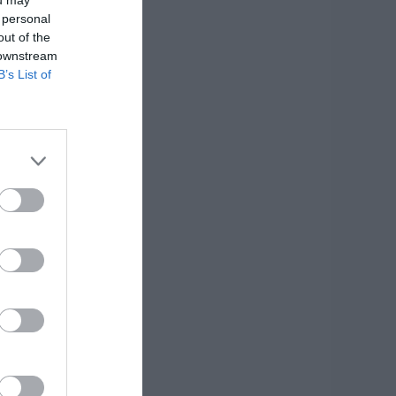
 personal
out of the
 downstream
B’s List of