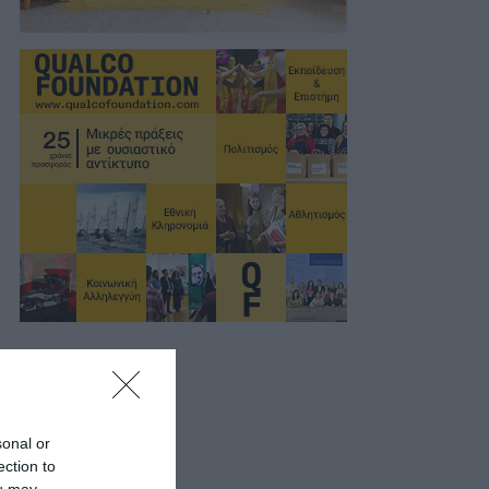
sonal or
ection to
ou may