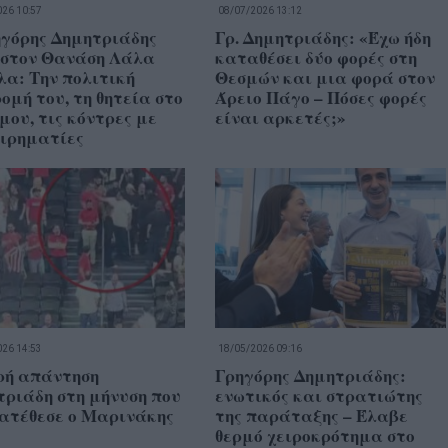
26 10:57
08/07/2026 13:12
ηγόρης Δημητριάδης
Γρ. Δημητριάδης: «Έχω ήδη
 στον Θανάση Λάλα
καταθέσει δύο φορές στη
λα: Την πολιτική
Θεσμών και μια φορά στον
ομή του, τη θητεία στο
Άρειο Πάγο – Πόσες φορές
ου, τις κόντρες με
είναι αρκετές;»
ειρηματίες
26 14:53
18/05/2026 09:16
ρή απάντηση
Γρηγόρης Δημητριάδης:
ριάδη στη μήνυση που
ενωτικός και στρατιώτης
κατέθεσε ο Μαρινάκης
της παράταξης – Έλαβε
θερμό χειροκρότημα στο