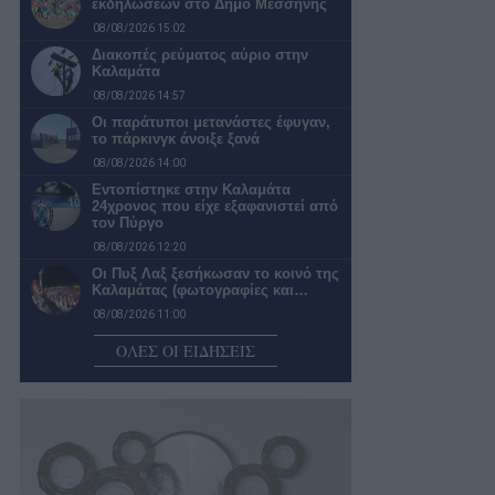
εκδηλώσεων στο Δήμο Μεσσήνης
08/08/2026 15:02
Διακοπές ρεύματος αύριο στην
Καλαμάτα
08/08/2026 14:57
Οι παράτυποι μετανάστες έφυγαν,
το πάρκινγκ άνοιξε ξανά
08/08/2026 14:00
Εντοπίστηκε στην Καλαμάτα
24χρονος που είχε εξαφανιστεί από
τον Πύργο
08/08/2026 12:20
Οι Πυξ Λαξ ξεσήκωσαν το κοινό της
Καλαμάτας (φωτογραφίες και…
08/08/2026 11:00
5G παντού, 6G στον ορίζοντα: Πού
ΟΛΕΣ ΟΙ ΕΙΔΗΣΕΙΣ
βρίσκεται η Ελλάδα στην…
08/08/2026 10:54
Ο βραβευμένος εικαστικός
καλλιτέχνης και συγγραφέας
Χρίστος Χαλικιάς συμμετέχει στην…
08/08/2026 10:40