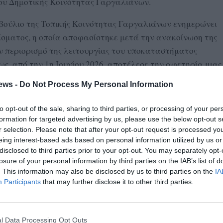
ου Δημοτικής Κοινότητας Γαργαλιάνων.
βούλιο της Τοπικής Κοινότητας Γαργαλιάνων ενημερώνει
ίσματος, η οποία αποφασίστηκε μετά την ανακοίνωση της
ον περιορισμό της λειτουργίας του υποκαταστήματος
ς, από την 1η Ιουνίου 2026, αποτέλεσε την αφετηρία μιας
ώτη φάση, απέδωσε καρπούς. Ύστερα από τις
ews -
Do Not Process My Personal Information
αφές που πραγματοποιήθηκαν το προηγούμενο διάστημα,
για τους Γαργαλιάνους και την ευρύτερη περιοχή.
to opt-out of the sale, sharing to third parties, or processing of your per
ς προς τον κ. Γιάννη Λαμπρόπουλο, υφυπουργό Πολιτικής
formation for targeted advertising by us, please use the below opt-out s
r selection. Please note that after your opt-out request is processed y
 πρώτη στιγμή δίπλα στην πρωτοβουλία του Τοπικού
eing interest-based ads based on personal information utilized by us or
α της τοπικής κοινωνίας.
disclosed to third parties prior to your opt-out. You may separately opt-
losure of your personal information by third parties on the IAB’s list of
ατοποιήθηκαν, λάβαμε τη διαβεβαίωση ότι το
. This information may also be disclosed by us to third parties on the
IA
 συνεχίσει να λειτουργεί κανονικά έως τις αρχές
Participants
that may further disclose it to other third parties.
εταστεί και θα υπάρξει νέα συζήτηση σχετικά με το
ος. Η εξέλιξη αυτή συνιστά μια πρώτη, σημαντική
θηκαν από το Τοπικό Συμβούλιο. Ταυτόχρονα,
l Data Processing Opt Outs