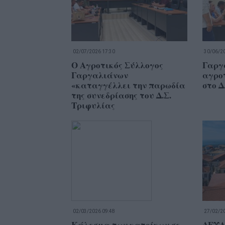
02/07/2026 17:30
30/06/20
Ο Αγροτικός Σύλλογος
Γαργ
Γαργαλιάνων
αγροτ
«καταγγέλλει την παρωδία
στο Δ
της συνεδρίασης του Δ.Σ.
Τριφυλίας
02/03/2026 09:48
27/02/20
Κάλεσμα των κατοίκων σε
ΔΕΥΑ