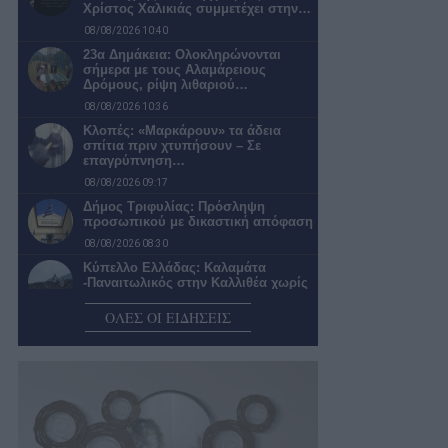
Χρίστος Χαλικιάς συμμετέχει στην…
08/08/2026 10:40
23α Δημάκεια: Ολοκληρώνονται
σήμερα με τους Αλαμάρειους
Δρόμους, ρίψη λιθαριού…
08/08/2026 10:36
Κλοπές: «Μαρκάρουν» τα άδεια
σπίτια πριν χτυπήσουν – Σε
επαγρύπνηση…
08/08/2026 09:17
Δήμος Τριφυλίας: Πρόσληψη
προσωπικού με δικαστική απόφαση
08/08/2026 08:30
Κύπελλο Ελλάδας: Καλαμάτα
-Παναιτωλικός στην Καλλιθέα χωρίς
παρουσία φιλάθλων
ΟΛΕΣ ΟΙ ΕΙΔΗΣΕΙΣ
08/08/2026 08:15
Ο καιρός σήμερα Σάββατο στην
Καλαμάτα
08/08/2026 07:55
Νέα πρόσκληση για έργα ύδρευσης
και άρδευσης στην Πελοπόννησο
07/08/2026 22:02