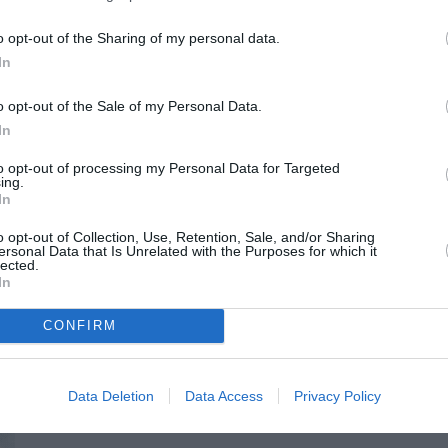
σία και η συλλογική διεκδίκηση μπορούν να αποφέρουν
o opt-out of the Sharing of my personal data.
ονται υπηρεσίες ζωτικής σημασίας για τον τόπο μας. Το
In
αλιάνων θα συνεχίσει να παρακολουθεί στενά τις
ιμη διασφάλιση της πλήρους λειτουργίας του
o opt-out of the Sale of my Personal Data.
οίκων, των επαγγελματιών και της τοπικής οικονομίας».
In
to opt-out of processing my Personal Data for Targeted
ing.
In
o opt-out of Collection, Use, Retention, Sale, and/or Sharing
ersonal Data that Is Unrelated with the Purposes for which it
ΤΡΑΠΕΖΑ ΠΕΙΡΑΙΩΣ ΓΑΡΓΑΛΙΑΝΩΝΩ
lected.
In
CONFIRM
Data Deletion
Data Access
Privacy Policy