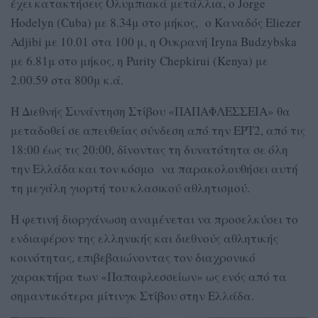
έχει κατακτήσεις Ολυμπιακά μετάλλια, ο Jorge
Hodelyn (Cuba) με 8.34μ στο μήκος, ο Καναδός Eliezer
Adjibi με 10.01 στα 100 μ, η Ουκρανή Iryna Budzybska
με 6.81μ στο μήκος, η Purity Chepkirui (Kenya) με
2.00.59 στα 800μ κ.ά.
Η Διεθνής Συνάντηση Στίβου «ΠΑΠΑΦΛΕΣΣΕΙΑ» θα
μεταδοθεί σε απευθείας σύνδεση από την ΕΡΤ2, από τις
18:00 έως τις 20:00, δίνοντας τη δυνατότητα σε όλη
την Ελλάδα και τον κόσμο να παρακολουθήσει αυτή
τη μεγάλη γιορτή του κλασικού αθλητισμού.
Η φετινή διοργάνωση αναμένεται να προσελκύσει το
ενδιαφέρον της ελληνικής και διεθνούς αθλητικής
κοινότητας, επιβεβαιώνοντας τον διαχρονικό
χαρακτήρα των «Παπαφλεσσείων» ως ενός από τα
σημαντικότερα μίτινγκ Στίβου στην Ελλάδα.