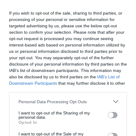
Ξυγκώρου και του υπόλοιπου ΔΣ και ευχήθηκε καλή
If you wish to opt-out of the sale, sharing to third parties, or
επιτυχία στη διοργάνωση.
processing of your personal or sensitive information for
targeted advertising by us, please use the below opt-out
Ο Μπάμπης Βακαλόπουλος ανέφερε ότι στα φετινά
section to confirm your selection. Please note that after your
Παπαφλέσσεια θα πάρουν μέρος γύρω στους 100
opt-out request is processed you may continue seeing
αθλητές, 50 ξένοι, 50 Έλληνες, που θα ήταν
interest-based ads based on personal information utilized by
us or personal information disclosed to third parties prior to
περισσότεροι αν δεν συνέπιπταν πολλά μιτινγκ μαζί,
your opt-out. You may separately opt-out of the further
ενώ αναφέρθηκε αναλυτικά στους συμμετέχοντες που
disclosure of your personal information by third parties on the
ξεχωρίζουν, εκφράζοντας τη βεβαιότητα ότι θα
IAB’s list of downstream participants. This information may
also be disclosed by us to third parties on the
IAB’s List of
καταγραφούν κι αυτή τη φορά υψηλές επιδόσεις.
Downstream Participants
that may further disclose it to other
third parties.
Η τεχνική διευθύντρια Ελίνα Χαντζή, ευχαρίστησε
ιδιαίτερα τους εθελοντές, ενώ επισήμανε τη
Personal Data Processing Opt Outs
συμμετοχή 30 ντόπιων νεαρών αθλητών και
I want to opt-out of the Sharing of my
αθλητριών που έχουν την ευκαιρία να κερδίσουν
personal data.
Opted In
μοναδικές εμπειρίες.
I want to opt-out of the Sale of my