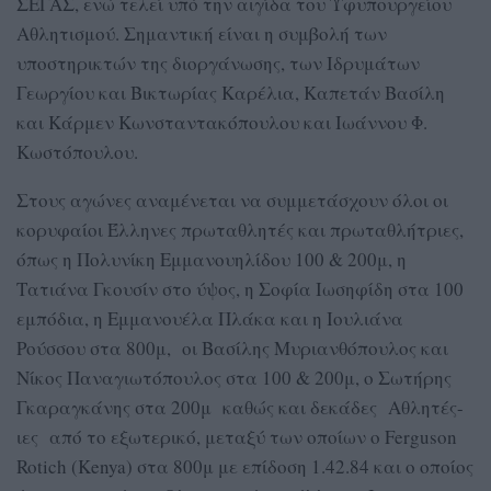
ΣΕΓΑΣ, ενώ τελεί υπό την αιγίδα του Υφυπουργείου
Αθλητισμού. Σημαντική είναι η συμβολή των
υποστηρικτών της διοργάνωσης, των Ιδρυμάτων
Γεωργίου και Βικτωρίας Καρέλια, Καπετάν Βασίλη
και Κάρμεν Κωνσταντακόπουλου και Ιωάννου Φ.
Κωστόπουλου.
Στους αγώνες αναμένεται να συμμετάσχουν όλοι οι
κορυφαίοι Έλληνες πρωταθλητές και πρωταθλήτριες,
όπως η Πολυνίκη Εμμανουηλίδου 100 & 200μ, η
Τατιάνα Γκουσίν στο ύψος, η Σοφία Ιωσηφίδη στα 100
εμπόδια, η Εμμανουέλα Πλάκα και η Ιουλιάνα
Ρούσσου στα 800μ, οι Βασίλης Μυριανθόπουλος και
Νίκος Παναγιωτόπουλος στα 100 & 200μ, ο Σωτήρης
Γκαραγκάνης στα 200μ καθώς και δεκάδες Αθλητές-
ιες από το εξωτερικό, μεταξύ των οποίων ο Ferguson
Rotich (Kenya) στα 800μ με επίδοση 1.42.84 και ο οποίος