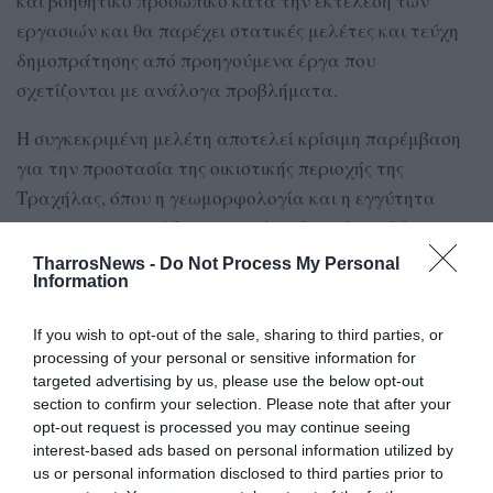
και βοηθητικό προσωπικό κατά την εκτέλεση των
εργασιών και θα παρέχει στατικές μελέτες και τεύχη
δημοπράτησης από προηγούμενα έργα που
σχετίζονται με ανάλογα προβλήματα.
Η συγκεκριμένη μελέτη αποτελεί κρίσιμη παρέμβαση
για την προστασία της οικιστικής περιοχής της
Τραχήλας, όπου η γεωμορφολογία και η εγγύτητα
στην ακτογραμμή δημιουργούν πιθανούς κινδύνους
γεωλογικής αστάθειας.
TharrosNews -
Do Not Process My Personal
Information
Τα σοβαρά γεωτεχνικά προβλήματα διαπιστώθηκαν
έπειτα από αυτοψία και προκαταρκτική διερεύνηση
If you wish to opt-out of the sale, sharing to third parties, or
processing of your personal or sensitive information for
που έκανε η ΕΑΓΜΕ στην οικιστική περιοχή της
targeted advertising by us, please use the below opt-out
Τραχήλας.
section to confirm your selection. Please note that after your
opt-out request is processed you may continue seeing
Της Βίκυς Βετουλάκη
interest-based ads based on personal information utilized by
us or personal information disclosed to third parties prior to