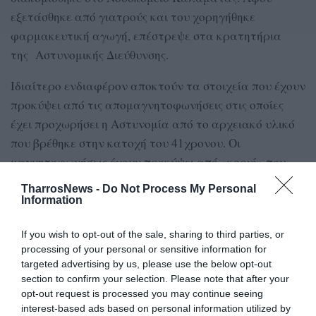
εξετάσθηκε από γιατρούς και του χορηγήθηκε
φαρμακευτική αγωγή, επέστρεψε στα κρατητήρια
της Αστυνομικής Διεύθυνσης.
Ιδιαίτερο ενδιαφέρον αποκτούν τα στοιχεία που έχουν
προκύψει από τις απομαγνητοφωνήσεις στις οποίες
έχει προχωρήσει η Αστυνομία από το αρχειακό υλικό
που βρέθηκε στην κατοχή του 41χρονου. Οι
μαγνητοφωνήσεις έχουν προκύψει από «κοριό» που
είχε τοποθετήσει ο ίδιος και τον οποίο, όπως έχει
TharrosNews -
Do Not Process My Personal
παραδεχθεί, κατέστρεψε μία ημέρα πριν από το
Information
στυγερό έγκλημα.
If you wish to opt-out of the sale, sharing to third parties, or
Επίσης, στη δικογραφία έχουν προστεθεί στοιχεία από
processing of your personal or sensitive information for
targeted advertising by us, please use the below opt-out
έρευνα που έκανε η Αστυνομία σε έτερο διαμέρισμα
section to confirm your selection. Please note that after your
από αυτό που έμενε η οικογένεια, όπου εντοπίστηκαν
opt-out request is processed you may continue seeing
και κατασχέθηκαν νέα ψηφιακά αρχεία.
interest-based ads based on personal information utilized by