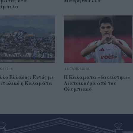
μάτας στα
Μαύρη Θύελλα
άμπελα
26 12:16
31/07/2026 07:45
λλο Ελλάδος: Εντός με
Η Καλαμάτα «δανείστηκε»
ιτωλικό η Καλαμάτα
Λιατσικούρα από τον
Ολυμπιακό