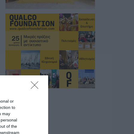
sonal or
ection to
ou may
 personal
out of the
 downstream