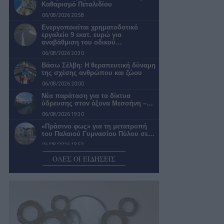
Καθαρισμό Πεταλιδίου
06/08/2026 20:58
Ενεργοποιείται χρηματοδοτικό
εργαλείο 9 εκατ. ευρώ για
αναβάθμιση του οδικού…
06/08/2026 20:30
Βάσω Σέλβη: Η θεραπευτική δύναμη
της σχέσης ανθρώπου και ζώου
06/08/2026 20:00
Νέα παράταση για τα δίκτυα
ύδρευσης στον άξονα Μεσσήνη –…
06/08/2026 19:30
«Πράσινο φως» για τη μετατροπή
του Παλαιού Γυμνασίου Πύλου σε…
06/08/2026 18:59
Δικηγόρο και λογιστή προσέλαβε ο
ΟΛΕΣ ΟΙ ΕΙΔΗΣΕΙΣ
Διοκλής
06/08/2026 18:25
Ένα γαστρονομικό & πολιτιστικό
ταξίδι στο «Χιλιόμετρο» της
Καλαμάτας
06/08/2026 18:00