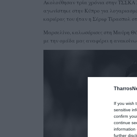
Ακολούθησαν τρία χρόνια στην ΤΣΣΚΑ Σό
αγωνίστηκε στην Κύπρο για λογαριασμό
καριέρας του ήταν η Σέριφ Τίρασπολ στ
Μαρσελίνο, καλωσόρισες στη Μαύρη Θύελ
με την ομάδα μας αναφέρει η ανακοίνω
TharrosN
If you wish 
sensitive in
confirm you
continue se
information 
further disc