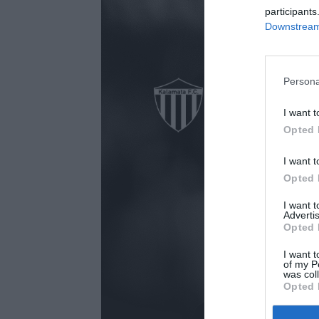
participants
Downstream 
Persona
I want t
Opted 
I want t
Opted 
I want 
Advertis
Opted 
I want t
of my P
was col
Opted 