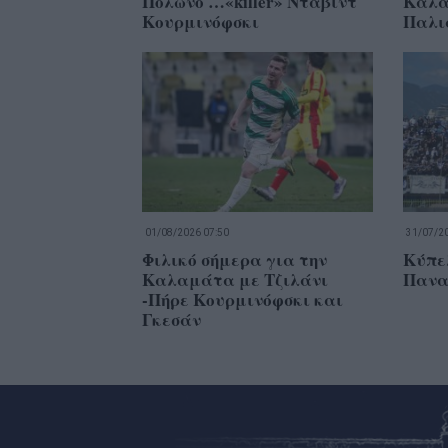
Πολωνό …«killer» Ντάβιντ
Καλα
Κουρμινόφσκι
Παλι
01/08/2026 07:50
31/07/20
Φιλικό σήμερα για την
Κύπε
Καλαμάτα με Τζιλάνι
Πανα
-Πήρε Κουρμινόφσκι και
Γκεσάν