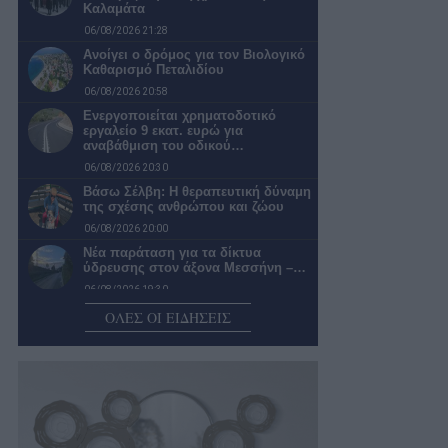
Καλαμάτα
06/08/2026 21:28
Ανοίγει ο δρόμος για τον Βιολογικό
Καθαρισμό Πεταλιδίου
06/08/2026 20:58
Ενεργοποιείται χρηματοδοτικό
εργαλείο 9 εκατ. ευρώ για
αναβάθμιση του οδικού…
06/08/2026 20:30
Βάσω Σέλβη: Η θεραπευτική δύναμη
της σχέσης ανθρώπου και ζώου
06/08/2026 20:00
Νέα παράταση για τα δίκτυα
ύδρευσης στον άξονα Μεσσήνη –…
06/08/2026 19:30
«Πράσινο φως» για τη μετατροπή
ΟΛΕΣ ΟΙ ΕΙΔΗΣΕΙΣ
του Παλαιού Γυμνασίου Πύλου σε…
06/08/2026 18:59
Δικηγόρο και λογιστή προσέλαβε ο
Διοκλής
06/08/2026 18:25