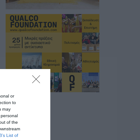
sonal or
ection to
ou may
 personal
out of the
 downstream
B’s List of