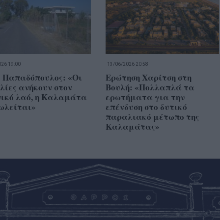
26 19:00
13/06/2026 20:58
ς Παπαδόπουλος: «Οι
Ερώτηση Χαρίτση στη
λίες ανήκουν στον
Βουλή: «Πολλαπλά τα
νικό λαό, η Καλαμάτα
ερωτήματα για την
πωλείται»
επένδυση στο δυτικό
παραλιακό μέτωπο της
Καλαμάτας»