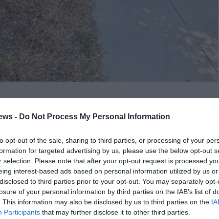
ποδηλατόδρομος μεταξύ της Αριστομένους και της πρώην
ews -
Do Not Process My Personal Information
είου.
to opt-out of the sale, sharing to third parties, or processing of your per
 κινούνται σε αυτόν αντί στο πεζοδρόμιο.
formation for targeted advertising by us, please use the below opt-out s
ι πιο τακτικά περιποίηση, το ίδιο και η καθαριότητα, γιατί
r selection. Please note that after your opt-out request is processed y
eing interest-based ads based on personal information utilized by us or
α το πόσοι πολλοί πετούν τα σκουπιδάκια τους όπου βρουν
disclosed to third parties prior to your opt-out. You may separately opt-
losure of your personal information by third parties on the IAB’s list of
. This information may also be disclosed by us to third parties on the
IA
Participants
that may further disclose it to other third parties.