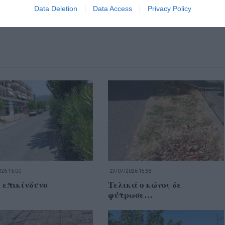
Data Deletion
Data Access
Privacy Policy
26 16:00
23/07/2026 15:58
 επικίνδυνο
Τελικά ο κώνος δε
φύτρωσε…