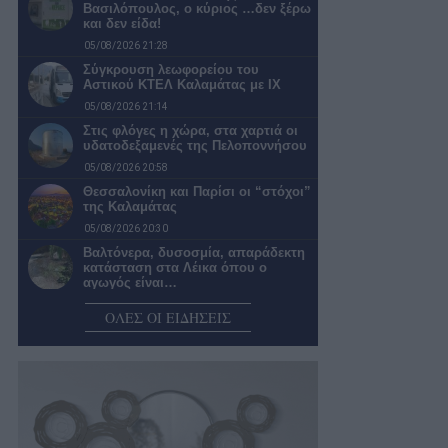
Βασιλόπουλος, ο κύριος …δεν ξέρω
και δεν είδα!
05/08/2026 21:28
Σύγκρουση λεωφορείου του
Αστικού ΚΤΕΛ Καλαμάτας με ΙΧ
05/08/2026 21:14
Στις φλόγες η χώρα, στα χαρτιά οι
υδατοδεξαμενές της Πελοποννήσου
05/08/2026 20:58
Θεσσαλονίκη και Παρίσι οι “στόχοι”
της Καλαμάτας
05/08/2026 20:30
Βαλτόνερα, δυσοσμία, απαράδεκτη
κατάσταση στα Λέικα όπου ο
αγωγός είναι…
05/08/2026 20:02
ΟΛΕΣ ΟΙ ΕΙΔΗΣΕΙΣ
Σύλλογος Οικοτρόφων Φοιτητικής
Εστίας Καλαμάτας: Ζητούν
απαντήσεις από την κυβέρνηση…
05/08/2026 19:30
Βασίλης Μυλωνάς: «Ευελπιστούμε
πως θα φτάσουμε να έχουμε
παίκτες Καλαματιανούς,…