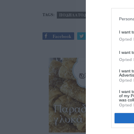
TAGS:
ΠΟΔΗΛΑΤΟΔΡΟΜΟΣ
ΠΡΑΣΙΝΟ
Persona
I want t
Facebook
Twitter
Opted 
I want t
Opted 
I want 
Advertis
Opted 
I want t
of my P
was col
Opted 