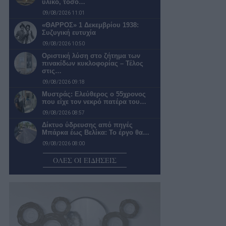
υλικό, τόσο…
09/08/2026 11:01
«ΘΑΡΡΟΣ» 1 Δεκεμβρίου 1938:
Συζυγική ευτυχία
09/08/2026 10:50
Οριστική λύση στο ζήτημα των
πινακίδων κυκλοφορίας – Τέλος
στις…
09/08/2026 09:18
Μυστράς: Ελεύθερος ο 55χρονος
που είχε τον νεκρό πατέρα του…
09/08/2026 08:57
Δίκτυο ύδρευσης από πηγές
Μπάρκα έως Βελίκα: Το έργο θα…
09/08/2026 08:00
Πολύ υψηλός κίνδυνος πυρκαγιάς
ΟΛΕΣ ΟΙ ΕΙΔΗΣΕΙΣ
σήμερα – Οι περιοχές έχουν τεθεί…
09/08/2026 07:57
Συγκροτήθηκε το νέο συμβούλιο της
Κεντρικής Αγοράς Καλαμάτας που
έχει…
09/08/2026 07:38