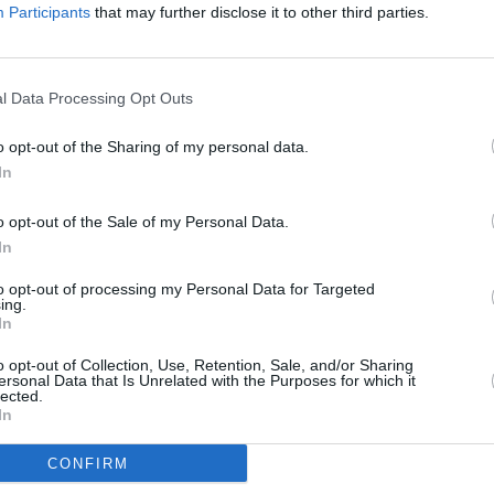
Participants
that may further disclose it to other third parties.
 που παραπέμπονται στις Επαναληπτικές Πανελλαδικές
ταθέσουν Μηχανογραφικό Δελτίο με τις προτιμήσεις τους,
l Data Processing Opt Outs
ότε και θα μπορέσουν να αποκτήσουν προσωπικό κωδικό
o opt-out of the Sharing of my personal data.
In
ικές Εξετάσεις ΓΕΛ ή ΕΠΑΛ 2026
ργείο Παιδείας, την Τετάρτη 8 Ιουλίου 2026 θα
o opt-out of the Sale of my Personal Data.
 Βεβαιώσεων Συμμετοχής για όσους συμμετείχαν στις
In
ΕΛ ή των ΕΠΑΛ. Η Βεβαίωση Συμμετοχής περιλαμβάνει
to opt-out of processing my Personal Data for Targeted
ing.
λαδικά εξεταζόμενων μαθημάτων (Γενικής Παιδείας,
In
ιδικά-Μουσικά Μαθήματα).
o opt-out of Collection, Use, Retention, Sale, and/or Sharing
ersonal Data that Is Unrelated with the Purposes for which it
νουν τη βεβαίωση συμμετοχής τους από το ΓΕΛ ή ΕΠΑΛ,
lected.
για τις πανελλαδικές εξετάσεις.
In
CONFIRM