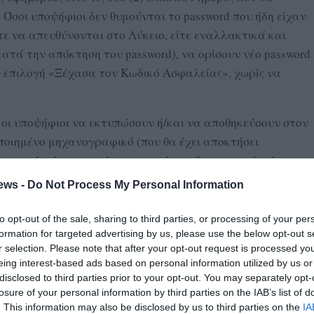
 Όσοι υποψήφιοι δεν θυμούνται το password που ήδη είχαν
τε να απευθύνονται στο Λύκειο, είτε εναλλακτικά και
κατά την απόκτηση του password), να ορίσουν νέο password
ν επιλογή «Ξέχασα τον Κωδικό Ασφαλείας», χωρίς να
 οι υποψήφιοι να εκτυπώσουν ή/και να αποθηκεύσουν στον
ποιημένο μηχανογραφικό (που θα έχει αποκτήσει
τε ανά πάσα στιγμή να μπορούν να δουν τις τελικές
ews -
Do Not Process My Personal Information
 υποβολής των Μηχανογραφικών είναι αποκλειστική και
to opt-out of the sale, sharing to third parties, or processing of your per
ιος δεν θα μπορεί να προβεί στην οριστικοποίηση τους.
formation for targeted advertising by us, please use the below opt-out s
r selection. Please note that after your opt-out request is processed y
η, ακόμα και χρήση υπολογιστή που τυχόν δεν διαθέτουν,
eing interest-based ads based on personal information utilized by us or
ι στα Λύκειά τους, τα οποία θα είναι ανοιχτά τις ημέρες
disclosed to third parties prior to your opt-out. You may separately opt-
losure of your personal information by third parties on the IAB’s list of
θε Λυκείου και επιπλέον την Παρασκευή 10-7-2026 και
. This information may also be disclosed by us to third parties on the
IA