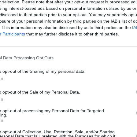
r selection. Please note that after your opt-out request is processed y
Καλαμάτα, αστυνομικοί της ίδιας υπηρεσίας προχώρησαν
eing interest-based ads based on personal information utilized by us or
έλεγχο βρέθηκαν στην κατοχή του 14,2 γραμμάρια
disclosed to third parties prior to your opt-out. You may separately opt-
losure of your personal information by third parties on the IAB’s list of
ους 0,3 γραμμαρίων, καθώς και ένα αυτοσχέδιο τσιγάρο
. This information may also be disclosed by us to third parties on the
IA
Participants
that may further disclose it to other third parties.
θέσεις έχει αναλάβει το Τμήμα Δίωξης Ναρκωτικών της
 Εγκλημάτων Καλαμάτας.
l Data Processing Opt Outs
o opt-out of the Sharing of my personal data.
In
ΑΒΗ
o opt-out of the Sale of my Personal Data.
In
to opt-out of processing my Personal Data for Targeted
ing.
In
o opt-out of Collection, Use, Retention, Sale, and/or Sharing
ersonal Data that Is Unrelated with the Purposes for which it