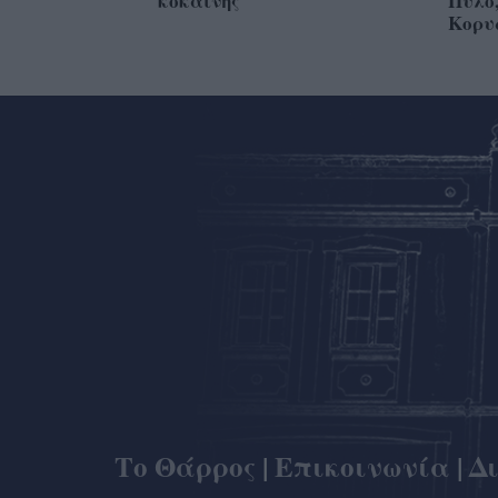
κοκαΐνης
Πύλο,
Κορυ
Το Θάρρος
|
Επικοινωνία
|
Δ