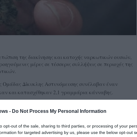
ετώπιση της διακίνησης και κατοχής ναρκωτικών ουσιών,
οηγούμενες μέρες σε τέσσερις συλλήψεις σε περιοχές της
ωτικών.
της Ομάδας Δίκυκλης Αστυνόμευσης συνέλαβαν έναν
ηκαν και κατασχέθηκαν 2,1 γραμμάρια κάνναβης.
οί της Α’ Ομάδας Πρόληψης και Καταστολής του
ews -
Do Not Process My Personal Information
ικίας 19, 20 και 21 ετών, καθώς στην κατοχή τους
άνναβης (τσιγαριλίκι) και ποσότητα κοκαΐνης, συνολικού
to opt-out of the sale, sharing to third parties, or processing of your per
σχέθηκαν.
formation for targeted advertising by us, please use the below opt-out s