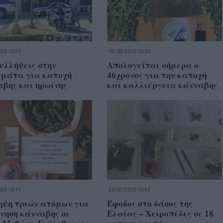
26 10:30
04/08/2026 10:20
υλλήψεις στην
Απολογείται σήμερα ο
μάτα για κατοχή
46χρονος για την κατοχή
βης και ηρωίνης
και καλλιέργεια κάνναβης
26 16:11
26/07/2026 10:42
ηψη τριών ατόμων για
Έφοδος στο δάσος της
νηση κάνναβης σε
Ελαίας – Χειροπέδες σε 18