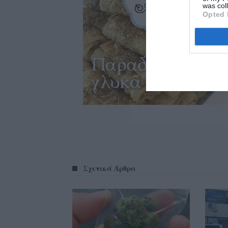
was col
Opted 
Σχετικά Άρθρα