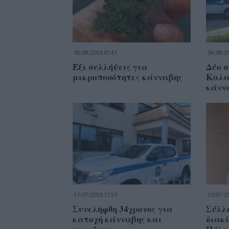
05/08/2026 07:41
04/08/20
Έξι συλλήψεις για
Δύο σ
μικροποσότητες κάνναβης
Καλα
κάννα
31/07/2026 17:30
30/07/20
Συνελήφθη 34χρονος για
Σύλλ
κατοχή κάνναβης και
διακί