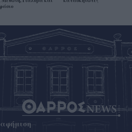
 Μεθώνη, Γιάλοβα και
κατασκηνωτές
φάσιο
ιαφήμιση