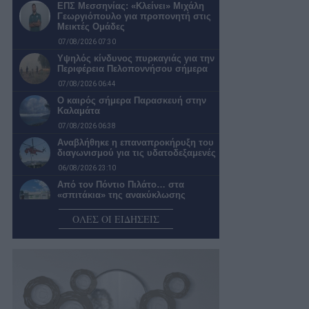
ΕΠΣ Μεσσηνίας: «Κλείνει» Μιχάλη
Γεωργιόπουλο για προπονητή στις
Μεικτές Ομάδες
07/08/2026 07:30
Υψηλός κίνδυνος πυρκαγιάς για την
Περιφέρεια Πελοποννήσου σήμερα
07/08/2026 06:44
Ο καιρός σήμερα Παρασκευή στην
Καλαμάτα
07/08/2026 06:38
Αναβλήθηκε η επαναπροκήρυξη του
διαγωνισμού για τις υδατοδεξαμενές
06/08/2026 23:10
Από τον Πόντιο Πιλάτο… στα
«σπιτάκια» της ανακύκλωσης
06/08/2026 22:02
ΟΛΕΣ ΟΙ ΕΙΔΗΣΕΙΣ
Η «Αντιγόνη» του Σοφοκλή
επιστρέφει για 2η χρονιά στην
Καλαμάτα
06/08/2026 21:28
Ανοίγει ο δρόμος για τον Βιολογικό
Καθαρισμό Πεταλιδίου
06/08/2026 20:58