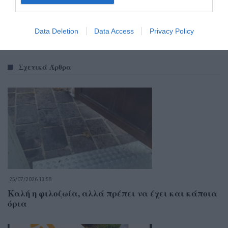
Data Deletion
Data Access
Privacy Policy
Σχετικά Άρθρα
25/07/2026 13:58
Καλή η φιλοζωία, αλλά πρέπει να έχει και κάποια
όρια