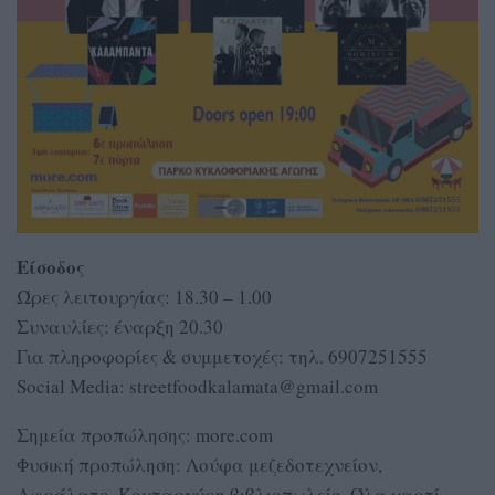
Είσοδος
Ώρες λειτουργίας: 18.30 – 1.00
Συναυλίες: έναρξη 20.30
Για πληροφορίες & συμμετοχές: τηλ. 6907251555
Social Media: streetfoodkalamata@gmail.com
Σημεία προπώλησης: more.com
Φυσική προπώληση: Λούφα μεζεδοτεχνείον,
Αφράλατο, Κονταργύρη βιβλιοπωλείο, Όλα χαρτί