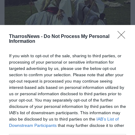
TharrosNews -
Do Not Process My Personal
Information
«O τσοπάνος κάθεται και σκαλίζει
την γκλίτσα του, όχι για να την
If you wish to opt-out of the sale, sharing to third parties, or
κάνει σταθερότερη, αλλά
processing of your personal or sensitive information for
targeted advertising by us, please use the below opt-out
ομορφότερη. Τούτο το «περιττό»
section to confirm your selection. Please note that after your
που προστίθεται στο αναγκαίο,
opt-out request is processed you may continue seeing
είναι η τέχνη. Όλοι, ακόμα και οι
interest-based ads based on personal information utilized by
us or personal information disclosed to third parties prior to
πρωτόγονοι, θα ’θελαν τα
your opt-out. You may separately opt-out of the further
πράγματα που χρησιμοποιούν, εκτός
disclosure of your personal information by third parties on the
από χρήσιμα, να είναι και ωραία»
IAB’s list of downstream participants. This information may
also be disclosed by us to third parties on the
IAB’s List of
16/12/2021 22:30
Downstream Participants
that may further disclose it to other
third parties.
Βασίλης Ραφαηλίδης (1934 – 2000, δημοσιογράφος