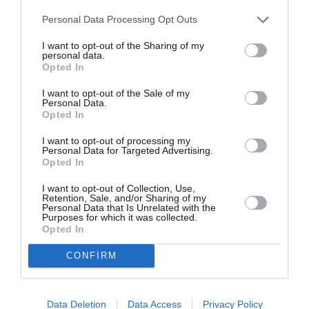
& κριτικός)
Personal Data Processing Opt Outs
I want to opt-out of the Sharing of my
personal data.
Opted In
I want to opt-out of the Sale of my
Personal Data.
Opted In
I want to opt-out of processing my
Personal Data for Targeted Advertising.
Opted In
I want to opt-out of Collection, Use,
Retention, Sale, and/or Sharing of my
Personal Data that Is Unrelated with the
Purposes for which it was collected.
«Είμαστε η χώρα των
Opted In
αξιοποιημένων αναξιοτήτων και των
CONFIRM
αναξιοποίητων αρχών»
15/12/2021 22:30
Data Deletion
Data Access
Privacy Policy