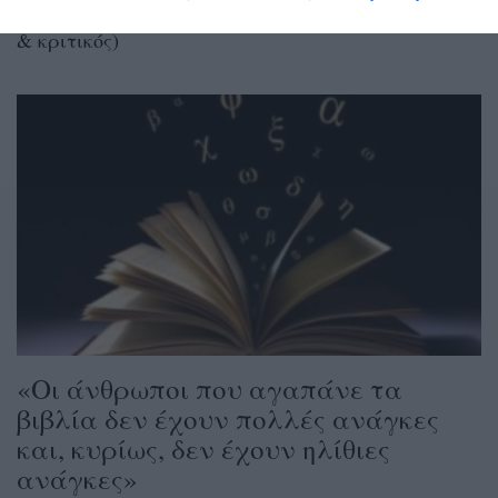
Βασίλης Ραφαηλίδης (1934 – 2000, δημοσιογράφος
& κριτικός)
«Οι άνθρωποι που αγαπάνε τα
βιβλία δεν έχουν πολλές ανάγκες
και, κυρίως, δεν έχουν ηλίθιες
ανάγκες»