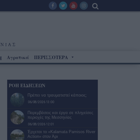
Αγροτικά
ΠΕΡΙΣΣΟΤΕΡΑ
Η
ΡΟΗ ΕΙΔΗΣΕΩΝ
Πρέπει να τραυματιστεί κάποιος;
06/08/2026 13:00
Παρεμβάσεις και έργα σε πληγείσες
περιοχές της Μεσσηνίας
06/08/2026 12:01
Έρχεται το «Kalamata Pamisos River
Action» στον Άρι