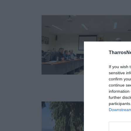
TharrosN
If you wish 
sensitive in
confirm you
continue se
information 
further disc
participants
Downstream 