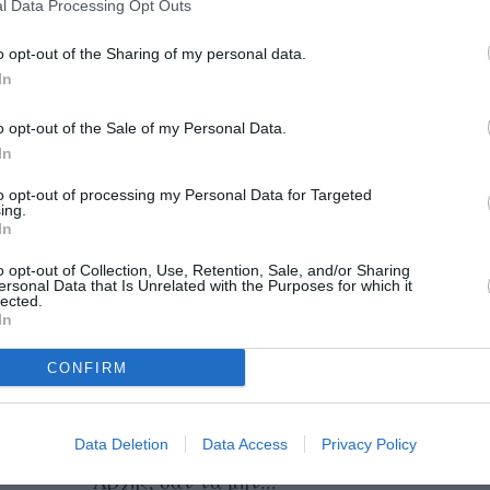
l Data Processing Opt Outs
10/01/2025 11:55
o opt-out of the Sharing of my personal data.
Πρόταση για αλλαγή του τρόπου
In
αποκομιδής των απορριμμάτων στους
Γαργαλιάνους, με μεταφόρτωση μέσω
o opt-out of the Sale of my Personal Data.
In
κατάλληλης ράμπας – η οποία...
to opt-out of processing my Personal Data for Targeted
ing.
Δημοτική Κοινότητα
In
Γαργαλιάνων: «Οκτώ μήνες
o opt-out of Collection, Use, Retention, Sale, and/or Sharing
εισπράττουμε την απαξίωση
ersonal Data that Is Unrelated with the Purposes for which it
lected.
της Δημοτικής Αρχής»
In
18/09/2024 17:21
CONFIRM
Ανακοίνωση – διαμαρτυρία του Τοπικού
Συμβουλίου Γαργαλιάνων «Οκτώ μήνες
Data Deletion
Data Access
Privacy Policy
εισπράττουμε την απαξίωση της Δημοτικής
Αρχής, σαν να μην...