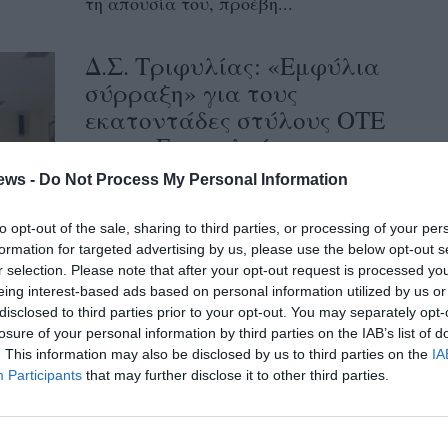
τη απουσία του, προέβη...
Δ.Σ. Τριφυλίας: «Εμφύλια
σύρραξη» για τους
εκατοντάδες στύλους ΟΤΕ
στους Γαργαλιάνους
ews -
Do Not Process My Personal Information
19/03/2025 18:55
Η εργολαβία τοποθέτησης εκατοντάδων
to opt-out of the sale, sharing to third parties, or processing of your per
στύλων του ΟΤΕ στην πόλη (και την
formation for targeted advertising by us, please use the below opt-out s
ευρύτερη περιοχή) των Γαργαλιάνων, για
r selection. Please note that after your opt-out request is processed y
eing interest-based ads based on personal information utilized by us or
διέλευση δικτύων...
disclosed to third parties prior to your opt-out. You may separately opt-
losure of your personal information by third parties on the IAB’s list of
Πρόταση της Δημοτικής
. This information may also be disclosed by us to third parties on the
IA
Participants
that may further disclose it to other third parties.
Κοινότητας Γαργαλιάνων για
αλλαγή τρόπου αποκομιδής
των απορριμμάτων