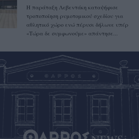
Η παράταξη Λεβεντάκη καταψήφισε
τροποποίηση ρυμοτομικού σχεδίου για
αθλητικό χώρο ενώ πέρυσι δήλωνε υπέρ
«Τώρα δε συμφωνούμε» απάντησε...