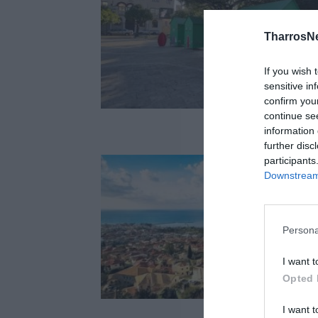
TharrosN
If you wish 
sensitive in
confirm you
continue se
information 
further disc
participants
Downstream 
Persona
I want t
Opted 
I want t