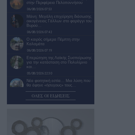
στην Περιφέρεια Πελοποννήσου
06/08/2026 07:53
Μάνη: Μεγάλη επιχείρηση διάσωσης
οικογένειας Γάλλων στο φαράγγι του
Βυρού…
06/08/2026 07:42
Ο καιρός σήμερα Πέμπτη στην
Καλαμάτα
06/08/2026 07:19
Επερώτηση της Λαϊκής Συσπείρωσης
για την κατάσταση στο Πολυλίμνιο
και…
05/08/2026 22:30
Νέα φοιτητική εστία… Μια λύση που
θα άφηνε «ήσυχους» τους…
05/08/2026 22:02
ΟΛΕΣ ΟΙ ΕΙΔΗΣΕΙΣ
«Σπιτάκια Ανακύκλωσης»:
Βασιλόπουλος, ο κύριος …δεν ξέρω
και δεν είδα!
05/08/2026 21:28
Σύγκρουση λεωφορείου του Αστικού
ΚΤΕΛ Καλαμάτας με ΙΧ
05/08/2026 21:14