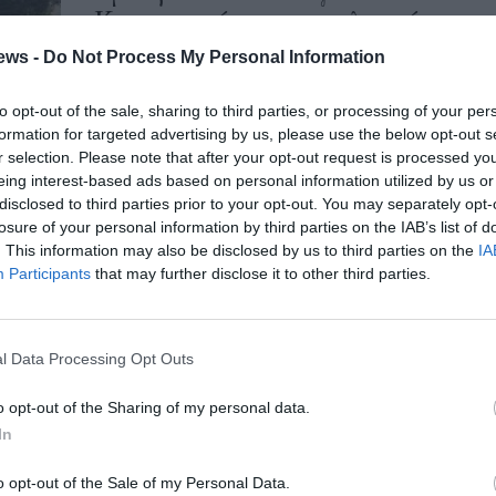
Κυπαρισσίας στην πλατεία
ews -
Do Not Process My Personal Information
15/04/2025 18:40
Τοποθετήθηκαν τα πασχαλινά σπιτάκια του
to opt-out of the sale, sharing to third parties, or processing of your per
Εμπορικού Συλλόγου Κυπαρισσίας στην
formation for targeted advertising by us, please use the below opt-out s
κεντρική πλατεία της πόλης, δίδοντας
r selection. Please note that after your opt-out request is processed y
eing interest-based ads based on personal information utilized by us or
εορταστικό τόνο! «Ο Εμπορικός...
disclosed to third parties prior to your opt-out. You may separately opt-
losure of your personal information by third parties on the IAB’s list of
Εμπορικός Σύλλογος
. This information may also be disclosed by us to third parties on the
IA
Participants
that may further disclose it to other third parties.
Κυπαρισσίας: Σε ισχύ το θερινό
ωράριο λειτουργίας
01/04/2025 14:10
l Data Processing Opt Outs
Το θερινό ωράριο λειτουργίας των
o opt-out of the Sharing of my personal data.
καταστημάτων, που τέθηκε σε ισχύ έως 31
In
Οκτωβρίου, γνωστοποίησε ο Εμπορικός
Σύλλογος Κυπαρισσίας....
o opt-out of the Sale of my Personal Data.