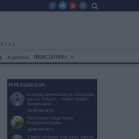
Αγροτικά
ΠΕΡΙΣΣΟΤΕΡΑ
Η
ΡΟΗ ΕΙΔΗΣΕΩΝ
Επίσημη ανακοίνωση της Καλαμάτας
για τον Πολωνό …«killer» Ντάβιντ
Κουρμινόφσκι
06/08/2026 08:23
Πανηγυρίζει η Ιερά Μονή
Ανδρομοναστηρίου
06/08/2026 08:12
Υψηλός κίνδυνος πυρκαγιάς σήμερα