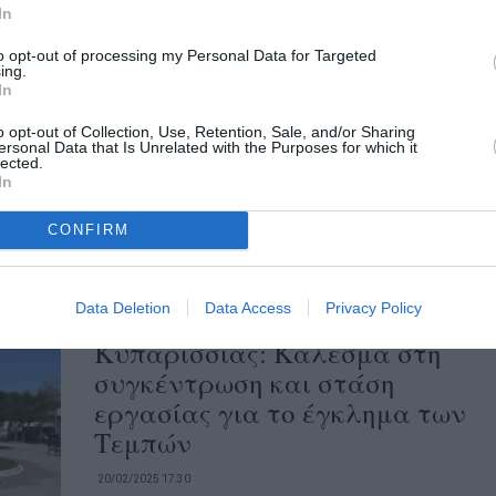
In
Κυπαρισσία: Αποκριάτικο
to opt-out of processing my Personal Data for Targeted
ing.
ξεφάντωμα από τον Εμπορικό
In
Σύλλογο & Συλλόγους
o opt-out of Collection, Use, Retention, Sale, and/or Sharing
ersonal Data that Is Unrelated with the Purposes for which it
25/02/2025 21:30
lected.
In
Αποκριάτικο ξεφάντωμα με την 3η
Ποδαράτη στην κεντρική αγορά και την
CONFIRM
πλατεία το Σάββατο και ώρα 5.30 μ.μ.,...
Data Deletion
Data Access
Privacy Policy
Εμπορικός Σύλλογος
Κυπαρισσίας: Κάλεσμα στη
συγκέντρωση και στάση
εργασίας για το έγκλημα των
Τεμπών
20/02/2025 17:30