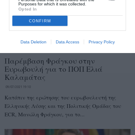
Purposes for which it was collected.
Opted In
CONFIRM
Data Deletion
Data Access
Privacy Policy
Παρέμβαση Φράγκου στην
Ευρωβουλή για το ΠΟΠ Ελιά
Καλαμάτας
09/07/2021 19:10
Κατόπιν της ερώτησης του ευρωβουλευτή της
Ελληνικής Λύσης και της Πολιτικής Ομάδας του
ECR, Μανώλη Φράγκου, για το...