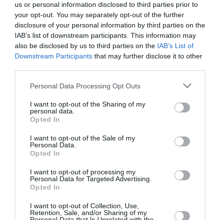
us or personal information disclosed to third parties prior to
your opt-out. You may separately opt-out of the further
disclosure of your personal information by third parties on the
IAB’s list of downstream participants. This information may
also be disclosed by us to third parties on the
IAB’s List of
Downstream Participants
that may further disclose it to other
Η Εύα Καϊλή εκλέχτηκε νέα
third parties.
αντιπρόεδρος του
Personal Data Processing Opt Outs
Ευρωκοινοβουλίου
I want to opt-out of the Sharing of my
18/01/2022 18:35
personal data.
Opted In
Η Ελληνίδα ευρωβουλευτής είχε το χρίσμα της
Προοδευτικής Συμμαχίας των Σοσιαλιστών και
I want to opt-out of the Sale of my
Personal Data.
Δημοκρατών - Ο Δημήτρης Παπαδημούλης, δεν
Opted In
κατάφερε...
I want to opt-out of processing my
Personal Data for Targeted Advertising.
Opted In
I want to opt-out of Collection, Use,
Retention, Sale, and/or Sharing of my
Personal Data that Is Unrelated with the