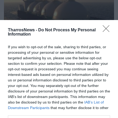
TharrosNews -
Do Not Process My Personal
Information
If you wish to opt-out of the sale, sharing to third parties, or
processing of your personal or sensitive information for
Ούρσουλα φον ντερ Λάιεν: Σύντομα
targeted advertising by us, please use the below opt-out
σε λειτουργία νέοι τερματικοί
section to confirm your selection. Please note that after your
opt-out request is processed you may continue seeing
σταθμοί LNG σε Ελλάδα και Κύπρο
interest-based ads based on personal information utilized by
us or personal information disclosed to third parties prior to
24/05/2022 14:12
your opt-out. You may separately opt-out of the further
Στην επιτακτική ανάγκη της διαφοροποίησης της
disclosure of your personal information by third parties on the
ΕΕ από τα ορυκτά καύσιμα εστίασε η πρόεδρος της
IAB’s list of downstream participants. This information may
also be disclosed by us to third parties on the
IAB’s List of
Ευρωπαϊκής Επιτροπής, Ούρσουλα...
Downstream Participants
that may further disclose it to other
third parties.