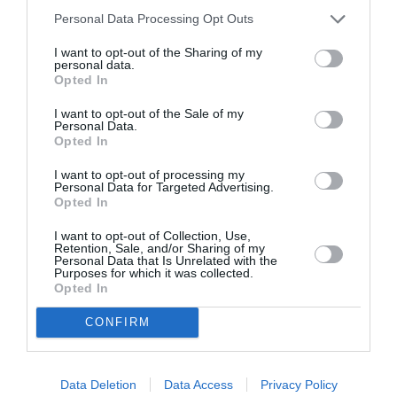
Personal Data Processing Opt Outs
I want to opt-out of the Sharing of my
personal data.
Opted In
I want to opt-out of the Sale of my
Personal Data.
Opted In
I want to opt-out of processing my
Personal Data for Targeted Advertising.
Opted In
Η Ελλάδα, πύλη αερίου για τα
I want to opt-out of Collection, Use,
Βαλκάνια – Εγκαίνια σήμερα για
Retention, Sale, and/or Sharing of my
Personal Data that Is Unrelated with the
τον FSRU Αλεξανδρούπολης
Purposes for which it was collected.
Opted In
03/05/2022 07:48
CONFIRM
Μηνύματα απεξάρτησης από το ρωσικό φυσικό
αέριο αναμένεται να στείλουν σήμερα από την
Αλεξανδρούπολη οι πρωθυπουργοί της Ελλάδας,...
Data Deletion
Data Access
Privacy Policy