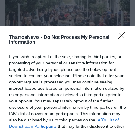
TharrosNews -
Do Not Process My Personal
Information
If you wish to opt-out of the sale, sharing to third parties, or
processing of your personal or sensitive information for
Καλαμάτα: Τελευταία μέρα της
targeted advertising by us, please use the below opt-out
χρονιάς με τον κόσμο να σπεύδει για
section to confirm your selection. Please note that after your
ψώνια και βόλτες
opt-out request is processed you may continue seeing
interest-based ads based on personal information utilized by
31/12/2023 19:40
us or personal information disclosed to third parties prior to
your opt-out. You may separately opt-out of the further
Στις 6.00 το απόγευμα έκλεισαν τα καταστήματα
disclosure of your personal information by third parties on the
που είναι μέλη στον Εμπορικό Σύλλογο
IAB’s list of downstream participants. This information may
Καλαμάτας, ενώ αργότερα αυτά που...
also be disclosed by us to third parties on the
IAB’s List of
Downstream Participants
that may further disclose it to other
third parties.