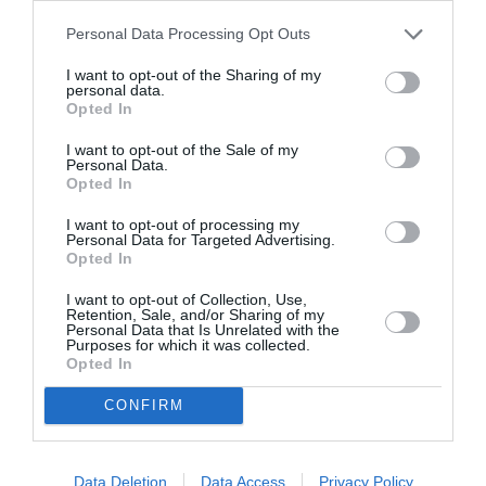
Personal Data Processing Opt Outs
I want to opt-out of the Sharing of my
personal data.
Opted In
I want to opt-out of the Sale of my
Personal Data.
Opted In
I want to opt-out of processing my
Personal Data for Targeted Advertising.
Opted In
Καλαμάτα: Τελευταία μέρα της
I want to opt-out of Collection, Use,
χρονιάς με κάλαντα και ανοιχτά
Retention, Sale, and/or Sharing of my
Personal Data that Is Unrelated with the
καταστήματα
Purposes for which it was collected.
Opted In
31/12/2023 06:04
CONFIRM
Το ωράριο λειτουργίας 31 Δεκεμβρίου σήμερα και
από το πρωί στην πόλη της Καλαμάτας θα
ακουστούν τα κάλαντα,...
Data Deletion
Data Access
Privacy Policy