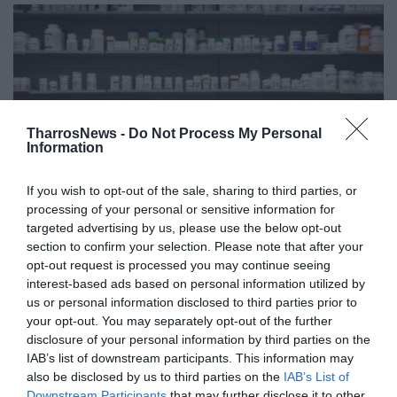
TharrosNews -
Do Not Process My Personal
Information
If you wish to opt-out of the sale, sharing to third parties, or
processing of your personal or sensitive information for
targeted advertising by us, please use the below opt-out
Από σήμερα 139.000 ασθενείς
section to confirm your selection. Please note that after your
μπορούν να λαμβάνουν τα
opt-out request is processed you may continue seeing
φάρμακά στο σπίτι τους
interest-based ads based on personal information utilized by
us or personal information disclosed to third parties prior to
16/06/2025 07:58
your opt-out. You may separately opt-out of the further
disclosure of your personal information by third parties on the
Με στόχο τη μείωση της ταλαιπωρίας των ασθενών
IAB’s list of downstream participants. This information may
που λαμβάνουν Φάρμακα Υψηλού Κόστους, (ΦΥΚ)
also be disclosed by us to third parties on the
IAB’s List of
ξεκινάει σήμερα, Δευτέρα 16...
Downstream Participants
that may further disclose it to other