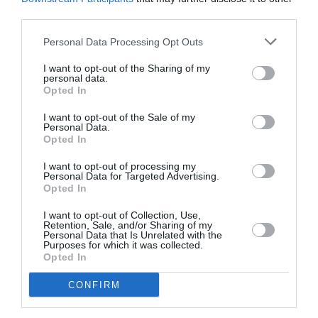
third parties.
Personal Data Processing Opt Outs
I want to opt-out of the Sharing of my
personal data.
Opted In
I want to opt-out of the Sale of my
Personal Data.
Opted In
I want to opt-out of processing my
Personal Data for Targeted Advertising.
Opted In
I want to opt-out of Collection, Use,
Φόρουμ Δελφών: Παραγωγή
Retention, Sale, and/or Sharing of my
φαρμάκου στην Τρίπολη
Personal Data that Is Unrelated with the
Purposes for which it was collected.
ανακοίνωσε ο Γεωργιάδης
Opted In
CONFIRM
11/04/2025 10:15
H χώρα έχει καταφέρει να προσελκύσει