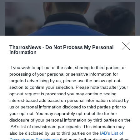
TharrosNews -
Do Not Process My Personal
Information
If you wish to opt-out of the sale, sharing to third parties, or
processing of your personal or sensitive information for
targeted advertising by us, please use the below opt-out
Νέος Κανονισμός της ΕΠΟ για τους
section to confirm your selection. Please note that after your
προπονητές Γ’ Εθνικής και τοπικών
opt-out request is processed you may continue seeing
πρωταθλημάτων
interest-based ads based on personal information utilized by
us or personal information disclosed to third parties prior to
11/06/2026 07:40
your opt-out. You may separately opt-out of the further
disclosure of your personal information by third parties on the
Η Ελληνική Ποδοσφαιρική Ομοσπονδία
IAB’s list of downstream participants. This information may
ανακοίνωσε τον επικαιροποιημένο Κανονισμό
also be disclosed by us to third parties on the
IAB’s List of
Downstream Participants
that may further disclose it to other