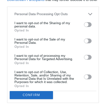
Προπονητών Ποδοσφαίρου, που εκδίδεται με ό,τι
third parties.
προβλέπεται στο Καταστατικό της...
Personal Data Processing Opt Outs
I want to opt-out of the Sharing of my
personal data.
Opted In
I want to opt-out of the Sale of my
Personal Data.
Opted In
I want to opt-out of processing my
Personal Data for Targeted Advertising.
Opted In
I want to opt-out of Collection, Use,
Retention, Sale, and/or Sharing of my
Personal Data that Is Unrelated with the
Τέλος Άγρας: Νέα διοίκηση με
Purposes for which it was collected.
πρόεδρο το Διονύσιο Μπουλουλή-
Opted In
Ειδικός σύμβουλος ο Β.
CONFIRM
Καραχούντρης