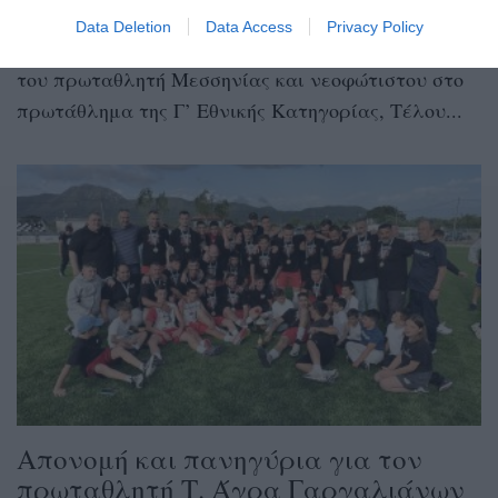
03/06/2026 09:30
Data Deletion
Data Access
Privacy Policy
Ο Διονύσιος Μπουλουλής εξελέγη νέος πρόεδρος
του πρωταθλητή Μεσσηνίας και νεοφώτιστου στο
πρωτάθλημα της Γ’ Εθνικής Κατηγορίας, Τέλου...
Απονομή και πανηγύρια για τον
πρωταθλητή Τ. Άγρα Γαργαλιάνων