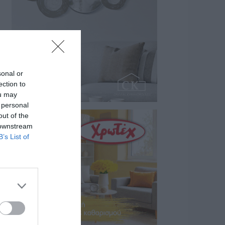
της…
07/08/2026 18:01
sonal or
ection to
ou may
 personal
out of the
 downstream
B’s List of