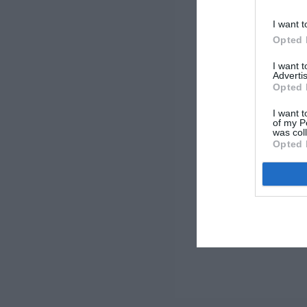
I want t
Opted 
I want 
Advertis
Opted 
I want t
of my P
was col
Opted 