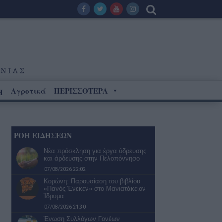
Αγροτικά
ΠΕΡΙΣΣΟΤΕΡΑ
Η
ΡΟΗ ΕΙΔΗΣΕΩΝ
Νέα πρόσκληση για έργα ύδρευσης
και άρδευσης στην Πελοπόννησο
07/08/2026 22:02
Κορώνη: Παρουσίαση του βιβλίου
«Πανός Ένεκεν» στο Μανιατάκειον
Ίδρυµα
07/08/2026 21:30
Ένωση Συλλόγων Γονέων