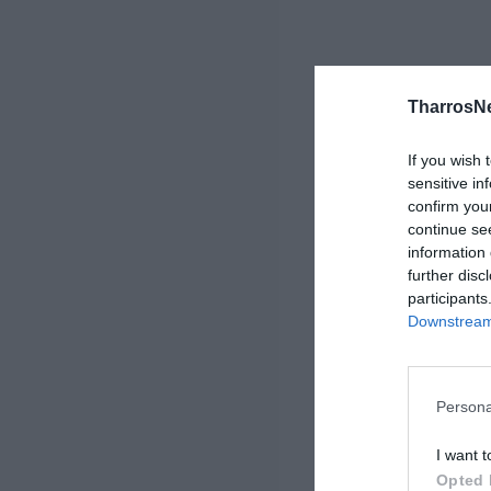
TharrosN
If you wish 
sensitive in
confirm you
continue se
information 
further disc
participants
Downstream 
Persona
I want t
Opted 