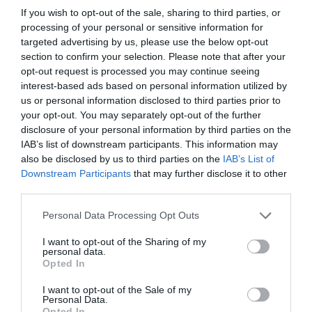
If you wish to opt-out of the sale, sharing to third parties, or
processing of your personal or sensitive information for
targeted advertising by us, please use the below opt-out
section to confirm your selection. Please note that after your
opt-out request is processed you may continue seeing
Εορτασμός των Τριών Ιεραρχών
interest-based ads based on personal information utilized by
στους Γαργαλιάνους
us or personal information disclosed to third parties prior to
your opt-out. You may separately opt-out of the further
28/01/2025 11:31
disclosure of your personal information by third parties on the
Αύριο Τετάρτη, 29 Ιανουαρίου, στις 6.00 το
IAB’s list of downstream participants. This information may
also be disclosed by us to third parties on the
IAB’s List of
απόγευμα, στον Καθεδρικό Ιερό Ναό Γενεσίου της
Downstream Participants
that may further disclose it to other
Θεοτόκου στην κεντρική πλατεία...
third parties.
Personal Data Processing Opt Outs
I want to opt-out of the Sharing of my
personal data.
Opted In
I want to opt-out of the Sale of my
Personal Data.
Opted In