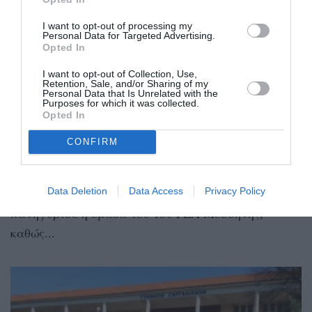
I want to opt-out of processing my
Personal Data for Targeted Advertising.
Opted In
I want to opt-out of Collection, Use,
Retention, Sale, and/or Sharing of my
Πρωτάθλημα μπάσκετ αγοριών
Personal Data that Is Unrelated with the
Λυκείων Μεσσηνίας: Πρώτη θέση για
Purposes for which it was collected.
Opted In
την ομάδα του 1ου ΓΕΛ Μεσσήνης
CONFIRM
24/01/2025 06:53
Την κατάκτηση του τίτλου στο πρωτάθλημα
Data Deletion
Data Access
Privacy Policy
μπάσκετ αγοριών Λυκείων Μεσσηνίας,
πανηγύρισε η ομάδα του 1ου ΓΕΛ Μεσσήνης,
καθώς...