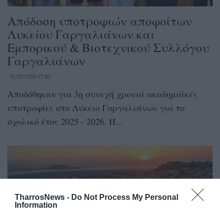
Απόδοση υποτροφιών αποφοίτων
Λυκείου Γαργαλιάνων και
Εμπορικού & Βιοτεχνικού Συλλόγου
Γαργαλιάνων
13/07/2026 17:00
Αποδόθηκαν για 3η συνεχή χρονιά ακαδημαϊκές
υποτροφίες στο Λύκειο Γαργαλιάνων για το
σχολικό έτος 2025 - 2026. Η...
TharrosNews -
Do Not Process My Personal
Information