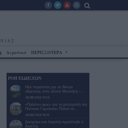
Αγροτικά
ΠΕΡΙΣΣΟΤΕΡΑ
Η
ΡΟΗ ΕΙΔΗΣΕΩΝ
Νέα παράταση για τα δίκτυα
ύδρευσης στον άξονα Μεσσήνη –…
06/08/2026 19:30
«Πράσινο φως» για τη μετατροπή του
Παλαιού Γυμνασίου Πύλου σε…
06/08/2026 18:59
Δικηγόρο και λογιστή προσέλαβε ο
Διοκλής