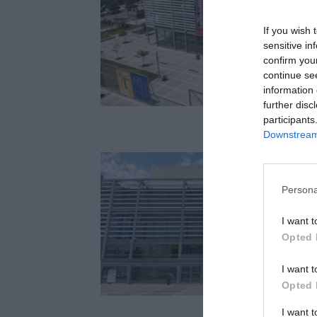
If you wish 
sensitive in
confirm you
continue se
information 
further disc
participants
Downstream 
Persona
I want t
Opted 
I want t
Opted 
I want 