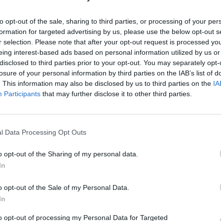
Χορού
to opt-out of the sale, sharing to third parties, or processing of your per
19/06/2026 07:56
formation for targeted advertising by us, please use the below opt-out s
Από την Ελβετία έρχονται οι μηχανισμοί
r selection. Please note that after your opt-out request is processed y
eing interest-based ads based on personal information utilized by us or
για την αποκατάσταση του πολύ σοβαρού
disclosed to third parties prior to your opt-out. You may separately opt-
προβλήματος που προέκυψε στο κεντρικό
losure of your personal information by third parties on the IAB’s list of
σύστημα...
. This information may also be disclosed by us to third parties on the
IA
Participants
that may further disclose it to other third parties.
Η οπτική ταυτότητα του
φεστιβάλ
l Data Processing Opt Outs
18/06/2026 13:01
o opt-out of the Sharing of my personal data.
Στο «μέτωπο» του Μεγάρου Χορού
In
Καλαμάτας αναρτήθηκε το banner με το
σχέδιο του 32ου Διεθνούς Φεστιβάλ
o opt-out of the Sale of my Personal Data.
In
Καλαμάτας. Το...
to opt-out of processing my Personal Data for Targeted