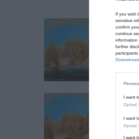
If you wish 
sensitive in
confirm you
continue se
information 
further disc
participants
Downstream 
Persona
I want t
Opted 
I want t
Opted 
I want 