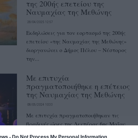
της 200ής επετείου της
Ναυμαχίας της Μεθώνης
28/04/2025 12:57
Εκδηλώσεις για τον εορτασμό της 200ής
επετείου «της Ναυμαχίας της Μεθώνης»
διοργανώνει ο Δήμος Πύλου – Νέστορος
την...
Με επιτυχία
πραγματοποιήθηκε η επέτειος
της Ναυμαχίας της Μεθώνης
08/05/2024 10:33
Με επιτυχία πραγματοποιήθηκαν τις
βραδινές ώρες της Δευτέρας 6ης Μαΐου
2024 οι εκδηλώσεις για τον εορτασμό της
ews -
Do Not Process My Personal Information