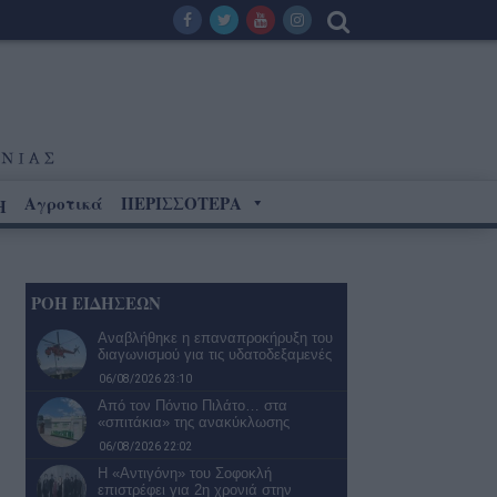
Αγροτικά
ΠΕΡΙΣΣΟΤΕΡΑ
Η
ΡΟΗ ΕΙΔΗΣΕΩΝ
Αναβλήθηκε η επαναπροκήρυξη του
διαγωνισμού για τις υδατοδεξαμενές
06/08/2026 23:10
Από τον Πόντιο Πιλάτο… στα
«σπιτάκια» της ανακύκλωσης
06/08/2026 22:02
Η «Αντιγόνη» του Σοφοκλή
επιστρέφει για 2η χρονιά στην