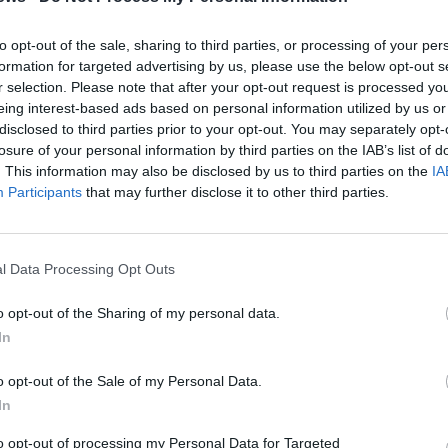
νικηφόρας...
to opt-out of the sale, sharing to third parties, or processing of your per
Εκδηλώσεις για τον εορτασμό
formation for targeted advertising by us, please use the below opt-out s
r selection. Please note that after your opt-out request is processed y
της επετείου «της Ναυμαχίας
eing interest-based ads based on personal information utilized by us or
της Μεθώνης»
disclosed to third parties prior to your opt-out. You may separately opt-
losure of your personal information by third parties on the IAB’s list of
06/05/2024 08:00
. This information may also be disclosed by us to third parties on the
IA
Εκδηλώσεις για τον εορτασμό της επετείου
Participants
that may further disclose it to other third parties.
«της Ναυμαχίας της Μεθώνης» διοργανώνει
ο Δήμος Πύλου - Νέστορος τη Δευτέρα...
l Data Processing Opt Outs
Δήμος Πύλου-Νέστορος:
o opt-out of the Sharing of my personal data.
Εκδηλώσεις για τον εορτασμό
In
της επετείου της Ναυμαχίας
o opt-out of the Sale of my Personal Data.
της Μεθώνης
In
03/05/2024 18:07
to opt-out of processing my Personal Data for Targeted