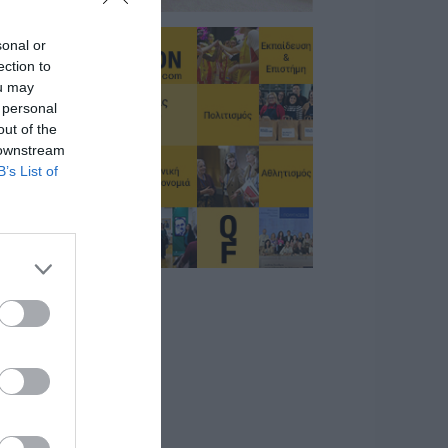
sonal or
ection to
ou may
 personal
out of the
 downstream
B’s List of