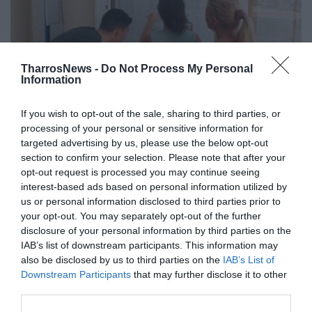
TharrosNews -
Do Not Process My Personal
Information
Πανελλαδικές 2026: Σήμερα η
If you wish to opt-out of the sale, sharing to third parties, or
ανακοίνωση των βαθμολογιών
processing of your personal or sensitive information for
targeted advertising by us, please use the below opt-out
25/06/2026 07:11
section to confirm your selection. Please note that after your
opt-out request is processed you may continue seeing
Στην ανακοίνωση των βαθμολογιών των
interest-based ads based on personal information utilized by
μαθημάτων των υποψηφίων των Εξετάσεων
us or personal information disclosed to third parties prior to
Γενικών Ενιαίων Λυκείων (ΓΕΛ) και
your opt-out. You may separately opt-out of the further
disclosure of your personal information by third parties on the
Επαγγελματικών Λυκείων (ΕΠΑΛ)...
IAB’s list of downstream participants. This information may
also be disclosed by us to third parties on the
IAB’s List of
Downstream Participants
that may further disclose it to other
third parties.