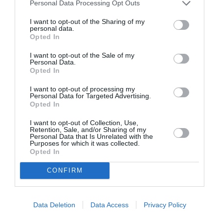
Personal Data Processing Opt Outs
I want to opt-out of the Sharing of my
personal data.
Opted In
I want to opt-out of the Sale of my
Personal Data.
Opted In
I want to opt-out of processing my
Personal Data for Targeted Advertising.
Πανελλαδικές 2026: Την Πέμπτη οι
Opted In
βαθμολογίες σε ΓΕΛ και ΕΠΑΛ
I want to opt-out of Collection, Use,
Retention, Sale, and/or Sharing of my
19/06/2026 16:55
Personal Data that Is Unrelated with the
Purposes for which it was collected.
Το Υπουργείο Παιδείας, Θρησκευμάτων &
Opted In
Αθλητισμού ενημερώνει ότι στάλθηκε οδηγία προς
CONFIRM
τα Βαθμολογικά Κέντρα, ώστε να ολοκληρωθούν
οι...
Data Deletion
Data Access
Privacy Policy