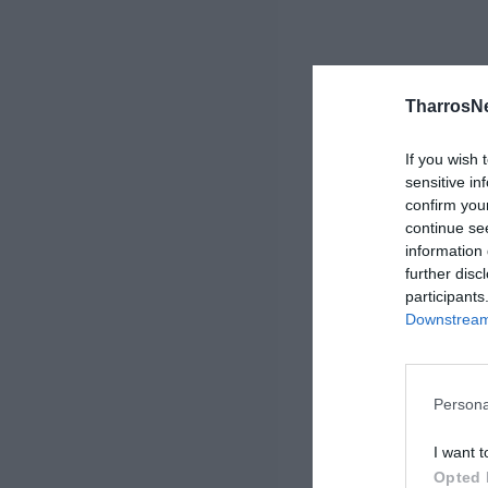
TharrosN
If you wish 
sensitive in
confirm you
continue se
information 
further disc
participants
Downstream 
Persona
I want t
Opted 