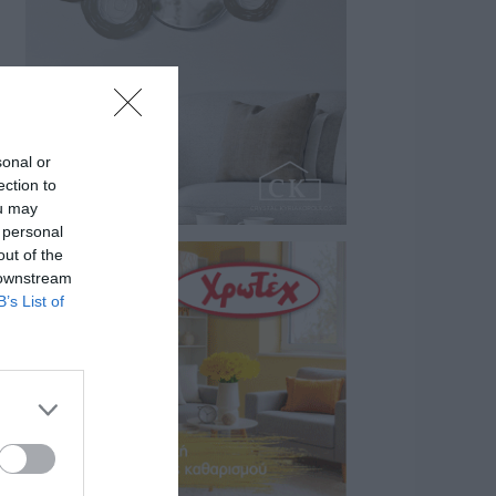
sonal or
ection to
ou may
 personal
out of the
 downstream
B’s List of