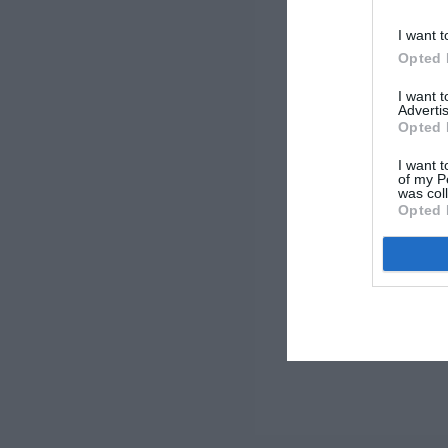
I want t
Opted 
I want 
Advertis
Opted 
I want t
of my P
was col
Opted 