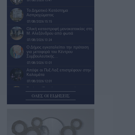
07/08/2026 15:47
Το Δημοτικό Κατάστημα
Ασπροχώματος
07/08/2026 15:15
Ολική καταστροφή μονοκατοικίας στη
Μ. Αλεξάνδρου από φωτιά
07/08/2026 13:24
Ο Δήμος εγκαταλείπει την πρόταση
για μεταφορά του Κέντρου
Συμβουλευτικής…
07/08/2026 13:01
Απόψε οι Πυξ Λαξ επιστρέφουν στην
Καλαμάτα
07/08/2026 12:01
Στούπα: Έστειλε στον εαυτό του με
«κούριερ» σχεδόν μισό κιλό…
ΟΛΕΣ ΟΙ ΕΙΔΗΣΕΙΣ
07/08/2026 10:58
Με «καλοκαιρινές μουσικοδρομίες»
συνεχίστηκε το 7ο Παιδικό
Πολιτιστικό Φεστιβάλ του…
07/08/2026 09:58