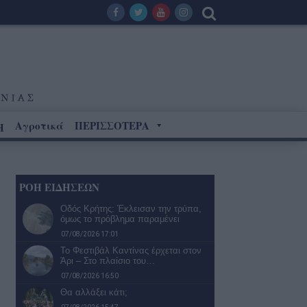
Αγροτικά
ΠΕΡΙΣΣΟΤΕΡΑ
Η
ΡΟΗ ΕΙΔΗΣΕΩΝ
Οδός Κρήτης: Έκλεισαν την τρύπα,
όμως το πρόβλημα παραμένει
07/08/2026 17:01
Το Φεστιβάλ Καντίνας έρχεται στον
Άρι – Στο πλαίσιο του…
07/08/2026 16:50
Θα αλλάξει κάτι;