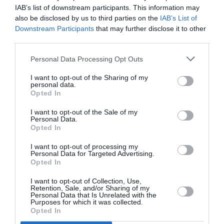
IAB’s list of downstream participants. This information may
επανεκκίνησης του κόμματος βρίσκονται αυτή την
also be disclosed by us to third parties on the
IAB’s List of
περίοδο στελέχη...
Downstream Participants
that may further disclose it to other
third parties.
Personal Data Processing Opt Outs
I want to opt-out of the Sharing of my
personal data.
Opted In
I want to opt-out of the Sale of my
Personal Data.
Opted In
I want to opt-out of processing my
Personal Data for Targeted Advertising.
Opted In
Στην Κ.Ο του ΠΑΣΟΚ – ΚΙΝΑΛ η
I want to opt-out of Collection, Use,
Retention, Sale, and/or Sharing of my
Ράνια Θρασκιά
Personal Data that Is Unrelated with the
Purposes for which it was collected.
Opted In
17/02/2025 14:56