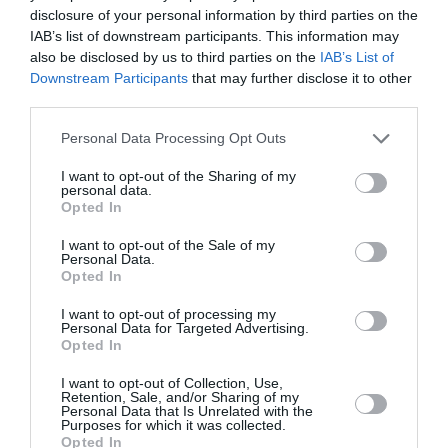
νερό-Τσακώνα Αναγκαιότητα θεωρεί ο Σύλλογος
disclosure of your personal information by third parties on the
IAB’s list of downstream participants. This information may
Καταστημάτων Εστίασης & Αναψυχής...
also be disclosed by us to third parties on the
IAB’s List of
Downstream Participants
that may further disclose it to other
third parties.
Personal Data Processing Opt Outs
I want to opt-out of the Sharing of my
personal data.
Opted In
I want to opt-out of the Sale of my
Personal Data.
Opted In
I want to opt-out of processing my
Personal Data for Targeted Advertising.
Opted In
Το νέο Διοικητικό Συμβούλιο του
Συλλόγου Καταστημάτων Εστίασης
I want to opt-out of Collection, Use,
Retention, Sale, and/or Sharing of my
& Αναψυχής Καλαμάτας
Personal Data that Is Unrelated with the
Purposes for which it was collected.
Opted In
16/10/2024 15:31