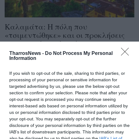
Καλαμάτα: Η πόλη που
«τσιμεντώθηκε» και οι προκλήσεις
της αστικής ανάπτυξης
TharrosNews -
Do Not Process My Personal
12/09/2025 20:52
Information
Η δομημένη επιφάνειά της αυξήθηκε κατά 110,1%
από το 1985 έως το 2022 Η Καλαμάτα, μια πόλη
If you wish to opt-out of the sale, sharing to third parties, or
processing of your personal or sensitive information for
με...
targeted advertising by us, please use the below opt-out
section to confirm your selection. Please note that after your
opt-out request is processed you may continue seeing
interest-based ads based on personal information utilized by
us or personal information disclosed to third parties prior to
your opt-out. You may separately opt-out of the further
disclosure of your personal information by third parties on the
IAB’s list of downstream participants. This information may
also be disclosed by us to third parties on the
IAB’s List of