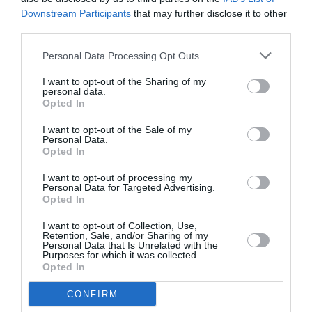
Downstream Participants
that may further disclose it to other
third parties.
Personal Data Processing Opt Outs
I want to opt-out of the Sharing of my
Ο Όμιλος «Ηρακλής» επεκτείνει το
personal data.
δίκτυό του στην Πελοπόννησο
Opted In
I want to opt-out of the Sale of my
07/03/2023 11:00
Personal Data.
Opted In
Ο Όμιλος Ηρακλής, μέλος της Holcim, στο πλαίσιο
υλοποίησης της στρατηγικής του, ανακοίνωσε
I want to opt-out of processing my
Personal Data for Targeted Advertising.
συμφωνία για την εξαγορά του...
Opted In
I want to opt-out of Collection, Use,
Retention, Sale, and/or Sharing of my
Personal Data that Is Unrelated with the
Purposes for which it was collected.
Opted In
CONFIRM