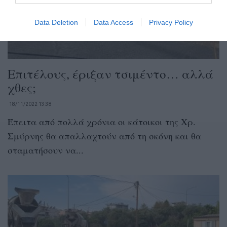
Data Deletion
Data Access
Privacy Policy
Επιτέλους, έριξαν τσιμέντο… αλλά
χθες;
18/11/2022 13:38
Έπειτα από πολλά χρόνια οι κάτοικοι της Χρ.
Σμύρνης θα απαλλαχτούν από τη σκόνη και θα
σταματήσουν να...