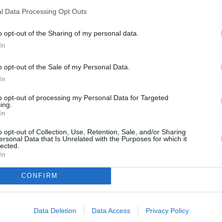
ς Κουρόρας, γίνεται μεγάλη μάχη, με μεγάλες απώλειες για
l Data Processing Opt Outs
νους Λαπαίους». Κάθε χρόνο τιμάται η επέτειος με
ια να παραμείνει ζωντανή η εθνική και τοπική ιστορική
o opt-out of the Sharing of my personal data.
In
μές στους νεκρούς ήρωες. Φέτος, όμως, λόγω των
ρωνοϊού δεν πραγματοποιήθηκαν εκδηλώσεις. Ωστόσο, ο
o opt-out of the Sale of my Personal Data.
παδόπουλος, εκ μέρους της Κοινότητας, μόνος του μετέβη
In
φησε ένα στεφάνι στο μνημείο. Κι όπως σημειώνει:
to opt-out of processing my Personal Data for Targeted
 επιτρέπουν εκδηλώσεις, αλλά ένα απλό στεφάνι στους
ing.
In
o opt-out of Collection, Use, Retention, Sale, and/or Sharing
ersonal Data that Is Unrelated with the Purposes for which it
lected.
In
CONFIRM
Data Deletion
Data Access
Privacy Policy