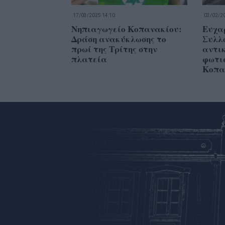
17/03/2025 14:10
03/02/20
Νηπιαγωγείο Κοπανακίου:
Ευχα
Δράση ανακύκλωσης το
Συλλ
πρωί της Τρίτης στην
αντι
πλατεία
φωτι
Κοπα