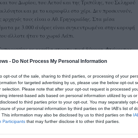
αι του Δωρίου, του Αετού και της Τριπύλης, του Σκληρού
ακλόνητοι και με το καριοφίλι στο χέρι. Δεν προσκυνούν,
 aρχηγός τους είναι ο Αθ. Γρηγοριάδης. Στα μέσα
ύματα με 3.000 άνδρες είναι συγκεντρωμένα στην κορυφή
που άλλοτε ήταν το χωριό Λάπι.
 Κυπαρισσίας με μεγάλη στρατιωτική δύναμη. Φτάνοντας
ίον του Κοπανακίου, στέλνει στους Τριφύλιους-
ews -
Do Not Process My Personal Information
ιστολή, με την οποία προσπαθεί να κολακεύσει, να δώσει
ια, χωράφια και αξιώματα “άφεσιν και συγχώρεσιν” για
to opt-out of the sale, sharing to third parties, or processing of your per
formation for targeted advertising by us, please use the below opt-out s
r selection. Please note that after your opt-out request is processed y
 υποστράτηγοί του από το Γενικό Στρατόπεδο των
eing interest-based ads based on personal information utilized by us or
disclosed to third parties prior to your opt-out. You may separately opt-
827 στον Αρχιστράτηγο Ιμπραήμ Πασά ότι “περιφρονούμε
losure of your personal information by third parties on the IAB’s list of
 είμαστε ορκισμένοι να ελευθερώσωμεν την κινδυνεύσουσα
. This information may also be disclosed by us to third parties on the
IA
ιμένομεν προθύμως δια να σε πολεμήσωμεν και να μάθης
Participants
that may further disclose it to other third parties.
”.