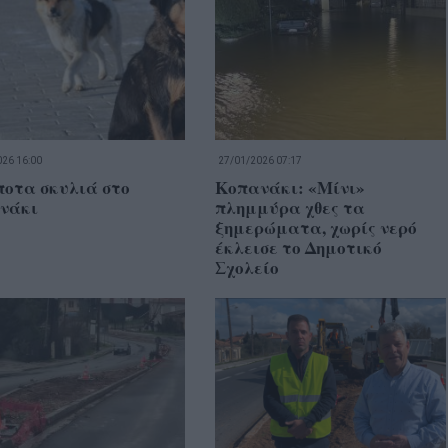
26 16:00
27/01/2026 07:17
ποτα σκυλιά στο
Κοπανάκι: «Μίνι»
νάκι
πλημμύρα χθες τα
ξημερώματα, χωρίς νερό
έκλεισε το Δημοτικό
Σχολείο