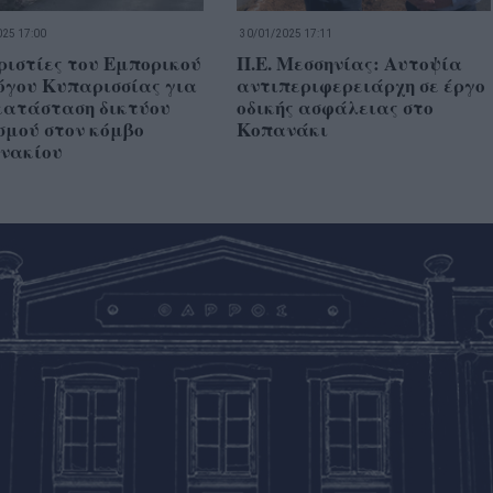
25 17:00
30/01/2025 17:11
ριστίες του Εμπορικού
Π.Ε. Μεσσηνίας: Αυτοψία
όγου Κυπαρισσίας για
αντιπεριφερειάρχη σε έργο
κατάσταση δικτύου
οδικής ασφάλειας στο
σμού στον κόμβο
Κοπανάκι
νακίου