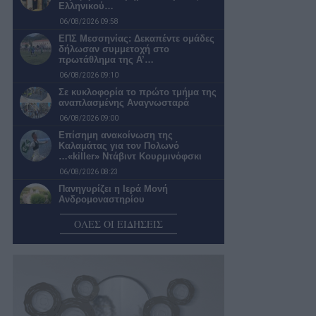
Ελληνικού…
06/08/2026 09:58
ΕΠΣ Μεσσηνίας: Δεκαπέντε ομάδες
δήλωσαν συμμετοχή στο
πρωτάθλημα της Α’…
06/08/2026 09:10
Σε κυκλοφορία το πρώτο τμήμα της
αναπλασμένης Αναγνωσταρά
06/08/2026 09:00
Επίσημη ανακοίνωση της
Καλαμάτας για τον Πολωνό
…«killer» Ντάβιντ Κουρμινόφσκι
06/08/2026 08:23
Πανηγυρίζει η Ιερά Μονή
Ανδρομοναστηρίου
06/08/2026 08:12
ΟΛΕΣ ΟΙ ΕΙΔΗΣΕΙΣ
Υψηλός κίνδυνος πυρκαγιάς
σήμερα στην Περιφέρεια
Πελοποννήσου
06/08/2026 07:53
Μάνη: Μεγάλη επιχείρηση
διάσωσης οικογένειας Γάλλων στο
φαράγγι του Βυρού…