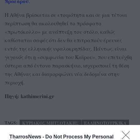
προέδρου
.
Η Αθήνα βρίσκεται σε ετοιμότητα και σε μια τέτοια
περίπτωση θα ακολουθηθεί το πρόσφατο
«πρωτόκολλο» με ανάπτυξη του στόλο, καθώς
καθίσταται σαφές ότι δεν θα επιτραπούν έρευνες
εντός της ελληνικής υφαλοκρηπίδας. Πάντως, είναι
γεγονός ότι η «συμφωνία του Καϊρου», που επετεύχθη
ύστερα από έντονο παρασκήνιο, ισχυροποιεί τη θέση
της Αθήνας και διαμορφώνει νέα δεδομένα στην
περιοχή.
Πηγή: kathimerini.gr
TAGS:
ΚΥΡΙΑΚΟΣ ΜΗΤΣΟΤΑΚΗΣ
ΕΛΛΗΝΟΤΟΥΡΚΙΚΑ
ΑΟΖ
ΚΑΣΤΕΛΟΡΙΖΟ
TharrosNews -
Do Not Process My Personal