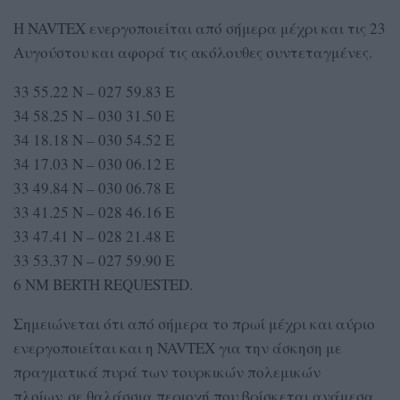
H NAVTEX ενεργοποιείται από σήμερα μέχρι και τις 23
Αυγούστου και αφορά τις ακόλουθες συντεταγμένες.
33 55.22 N – 027 59.83 E
34 58.25 N – 030 31.50 E
34 18.18 N – 030 54.52 E
34 17.03 N – 030 06.12 E
33 49.84 N – 030 06.78 E
33 41.25 N – 028 46.16 E
33 47.41 N – 028 21.48 E
33 53.37 N – 027 59.90 E
6 NM BERTH REQUESTED.
Σημειώνεται ότι από σήμερα το πρωί μέχρι και αύριο
ενεργοποιείται και η NAVTEX για την άσκηση με
πραγματικά πυρά των τουρκικών πολεμικών
πλοίων σε θαλάσσια περιοχή που βρίσκεται ανάμεσα