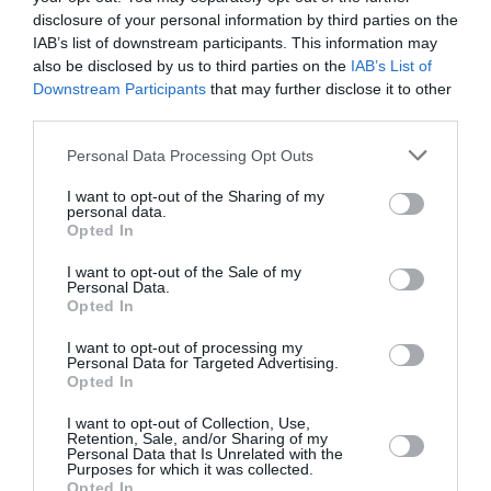
disclosure of your personal information by third parties on the
Με Αυγενάκη σήμερα η τηλεδιάσκεψη Super Legue
IAB’s list of downstream participants. This information may
also be disclosed by us to third parties on the
IAB’s List of
2-Football League, δικαίωση προδικάζει η
Downstream Participants
that may further disclose it to other
Καλαμάτα
third parties.
Με τα μούτρα στη δουλειά έπεσε το νεοσυσταθέν
Personal Data Processing Opt Outs
working group της Ένωσης Super League 2 και Football
League όπως προέκυψε από την τηλεδιάσκεψη του
I want to opt-out of the Sharing of my
personal data.
διοικητικού συμβουλίου της περασμένης Πέμπτης
Opted In
(23/4). Μια από τις προτεραιότητες της ομάδας
I want to opt-out of the Sale of my
εργασίας ήταν να έρθει σε μια επαφή με τον
Personal Data.
Opted In
υφυπουργό αθλητισμού Λευτέρη Αυγενάκη,
προκειμένου να του θέσει επί τάπητος τα καίρια
I want to opt-out of processing my
Personal Data for Targeted Advertising.
ζητήματα που απασχολούν τις ομάδες των
Opted In
μικρότερων επαγγελματικών κατηγοριών.
I want to opt-out of Collection, Use,
Retention, Sale, and/or Sharing of my
Το ραντεβού μεταξύ των δύο πλευρών ορίστηκε για
Personal Data that Is Unrelated with the
Purposes for which it was collected.
την προσεχή Τρίτη (28/4) μέσω τηλεδιάσκεψης και
Opted In