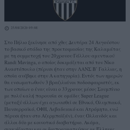
25/08/2020 09:08
Στο Πήλιο ξεκίνησε από χθες Δευτέρα 24 Αυγούστου
το βασικό στάδιο της προετοιμασίας της Καλαμάτας
με τη συμμετοχή του 20χρονου Γάλλου αμυντικού
Randi Mavinga, ο οποίος δοκιμάζεται από τον Νίκο
Αναστόπουλο (πέρυσι ήταν στην ΛΑΝΣ Β’ Γαλλιας, η
οποία ανέβηκε στην Α κατηγορία). Εντός των ημερών
θα ενσωματωθούν 3 βραζιλιάνοι ποδοσφαιριστές, εκ
των οποίων ο ένας είναι ο 33χρονος μέσος Σουμπίνιο
με πολύ καλή παρουσία σε ομάδες Super League
(μεταξύ άλλων έχει αγωνισθεί σε Εθνικό, Ολυμπιακό,
Πανσερραϊκό, ΟΦΗ, Λεβαδειακό και Ατρόμητο, ενώ
πέρυσι ήταν στο Αζερμπαϊζάν), ένας Ολλανδός και
άλλοι δύο με κοινοτικό διαβατήριο. Ακόμα,
συνεχίζονται και οι διαπραγματεύσεις με Έλληνες