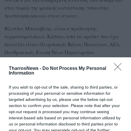
στον τομέα της φυσικής κατάστασης τόσο στην
προπόνηση όσο και στους αγώνες.
Φίλιππος Μπολοβίνης, είναι ο προπονητής
τερματοφυλάκων. Κάποιες από τις ομάδες που έχει
δουλέψει είναι: Ολυμπιακός Βόλου, Πανιώνιος, ΑΕΛ,
Πανθρακικός, Ένωση Νέων Παραλιμνίου
Kωνσταντίνος Ζιούδρος, αναλυτής αγώνων με
TharrosNews -
Do Not Process My Personal
προϋπηρεσία στις εθνικές ομάδες.
Information
Δεύτερο προπονητήριο στη Μικρομάνη
If you wish to opt-out of the sale, sharing to third parties, or
processing of your personal or sensitive information for
Τέλος, όπως έγινε γνωστό: Ολοκληρώθηκαν οι
targeted advertising by us, please use the below opt-out
section to confirm your selection. Please note that after your
εργασίες στο δεύτερο προπονητικό κέντρο που
opt-out request is processed you may continue seeing
βρίσκεται στην τοποθεσία Μικρομάνη και είναι πλέον
interest-based ads based on personal information utilized by
στη διάθεση του Νίκου Αναστόπουλου για την
us or personal information disclosed to third parties prior to
προετοιμασία της ομάδας.
your opt-out. You may separately opt-out of the further