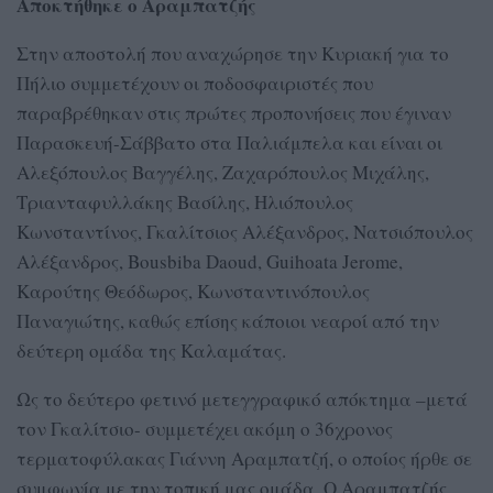
Αποκτήθηκε ο Αραμπατζής
Στην αποστολή που αναχώρησε την Κυριακή για το
Πήλιο συμμετέχουν οι ποδοσφαιριστές που
παραβρέθηκαν στις πρώτες προπονήσεις που έγιναν
Παρασκευή-Σάββατο στα Παλιάμπελα και είναι οι
Αλεξόπουλος Βαγγέλης, Ζαχαρόπουλος Μιχάλης,
Τριανταφυλλάκης Βασίλης, Ηλιόπουλος
Κωνσταντίνος, Γκαλίτσιος Αλέξανδρος, Νατσιόπουλος
Αλέξανδρος, Bousbiba Daoud, Guihoata Jerome,
Καρούτης Θεόδωρος, Κωνσταντινόπουλος
Παναγιώτης, καθώς επίσης κάποιοι νεαροί από την
δεύτερη ομάδα της Καλαμάτας.
Ως το δεύτερο φετινό μετεγγραφικό απόκτημα –μετά
τον Γκαλίτσιο- συμμετέχει ακόμη ο 36χρονος
τερματοφύλακας Γιάννη Αραμπατζή, ο οποίος ήρθε σε
συμφωνία με την τοπική μας ομάδα. Ο Αραμπατζής