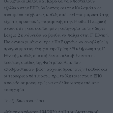
Ολυμπιακό Βόλου και Καβάλα να αποστείλουν
εξώδικο στην ΕΠΟ, βάζοντας και την Καλαμάτα σε …
αναμμένα κάρβουνα, καθώς από εκεί που μπροστά της
είχε τις προοπτικές παραμονής στην Football League ή
ανόδου στη νέα ενοποιημένη κατηγορία με την Super
League 2 κινδυνεύει να βρεθεί να παίζει στην Γ’ Εθνική.
Πιο συγκεκριμένα οι τρεις ΠΑΕ ζητάνε να αναβληθεί η
προγραμματισμένη για την Τρίτη 8/9 κλήρωση της Γ’
Εθνικής, καθώς σ’ αυτή δεν περιλαμβάνονται οι
τέσσερις ομάδες της Φούτμπολ Λιγκ που
υποβιβάστηκαν (βάση αρχικής προκήρυξης) καθώς και
οι τέσσερις από τις οκτώ πρωταθλήτριες που η ΕΠΟ
αποφάσισε μονομερώς να ανέλθουν στην επόμενη
κατηγορία.
Το εξώδικο αναφέρει:
«Με την απόφαση 104/2020 ΔΔΠ του Διαιτητικού