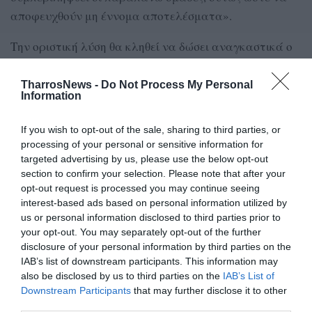
αποφευχθούν μη έννομα αποτελέσματα».
Την οριστική λύση θα κληθεί να δώσει αναγκαστικά ο
Υφυπουργός Αθλητισμού κ. Αυγενάκης, ο οποίος
πάντως μέχρι στιγμής παίζει το ρόλο του …Πόντιου
TharrosNews -
Do Not Process My Personal
Information
Πιλάτου.
If you wish to opt-out of the sale, sharing to third parties, or
processing of your personal or sensitive information for
targeted advertising by us, please use the below opt-out
TAGS:
ΠΟΔΟΣΦΑΙΡΟ
Super League 2
section to confirm your selection. Please note that after your
opt-out request is processed you may continue seeing
interest-based ads based on personal information utilized by
Facebook
Twitter
us or personal information disclosed to third parties prior to
your opt-out. You may separately opt-out of the further
disclosure of your personal information by third parties on the
IAB’s list of downstream participants. This information may
also be disclosed by us to third parties on the
IAB’s List of
Downstream Participants
that may further disclose it to other
third parties.