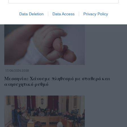
Σχετικά Άρθρα
Data Deletion
Data Access
Privacy Policy
17/06/2026 20:58
Μεσσηνία: Χάνουμε πληθυσμό με σταθερό και
ανησυχητικό ρυθμό