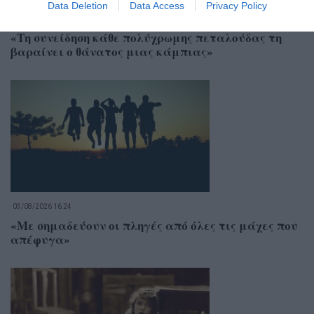
Data Deletion
Data Access
Privacy Policy
04/08/2026 18:36
«Τη συνείδηση κάθε πολύχρωμης πεταλούδας τη
βαραίνει ο θάνατος μιας κάμπιας»
03/08/2026 16:24
«Με σημαδεύουν οι πληγές από όλες τις μάχες που
απέφυγα»