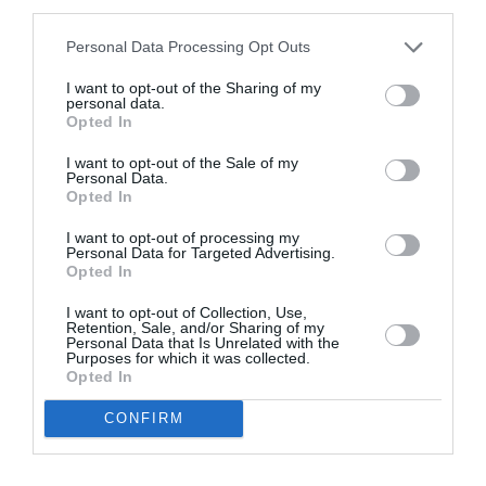
third parties.
Personal Data Processing Opt Outs
I want to opt-out of the Sharing of my
personal data.
Opted In
I want to opt-out of the Sale of my
Personal Data.
Opted In
07/08/2026 20:58
I want to opt-out of processing my
«Αρέσει στους ανθρώπους όταν είσαι κάτι, κατά
Personal Data for Targeted Advertising.
προτίμηση αυτό που είναι οι ίδιοι»
Opted In
I want to opt-out of Collection, Use,
Retention, Sale, and/or Sharing of my
Personal Data that Is Unrelated with the
Purposes for which it was collected.
Opted In
CONFIRM