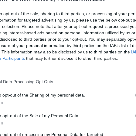
οδογυρίσει και να τυλιχθεί στις φλόγες, με τους δύο
to opt-out of the sale, sharing to third parties, or processing of your per
λείψουν.
formation for targeted advertising by us, please use the below opt-out s
r selection. Please note that after your opt-out request is processed y
 Νοσοκομείο Καλαμάτας και είναι εκτός κινδύνου.
eing interest-based ads based on personal information utilized by us or
disclosed to third parties prior to your opt-out. You may separately opt-
losure of your personal information by third parties on the IAB’s list of
. This information may also be disclosed by us to third parties on the
IA
Participants
that may further disclose it to other third parties.
l Data Processing Opt Outs
o opt-out of the Sharing of my personal data.
In
o opt-out of the Sale of my Personal Data.
In
to opt-out of processing my Personal Data for Targeted