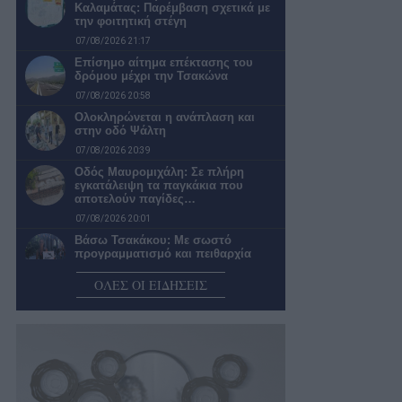
Καλαμάτας: Παρέμβαση σχετικά με
την φοιτητική στέγη
07/08/2026 21:17
Επίσημο αίτημα επέκτασης του
δρόμου μέχρι την Τσακώνα
07/08/2026 20:58
Ολοκληρώνεται η ανάπλαση και
στην οδό Ψάλτη
07/08/2026 20:39
Οδός Μαυρομιχάλη: Σε πλήρη
εγκατάλειψη τα παγκάκια που
αποτελούν παγίδες…
07/08/2026 20:01
Βάσω Τσακάκου: Με σωστό
προγραμματισμό και πειθαρχία
μπορείς να κυνηγάς…
ΟΛΕΣ ΟΙ ΕΙΔΗΣΕΙΣ
07/08/2026 19:00
Καλαμάτα: Απαράδεκτη η εικόνα σε
πολλές στάσεις της αστικής
συγκοινωνίας
07/08/2026 18:25
Λύσεις για προβλήματα ύδρευσης –
αποχέτευσης ανήγγειλε η πρόεδρος