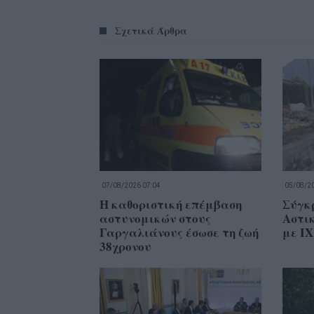
Σχετικά Άρθρα
07/08/2026 07:04
05/08/20
Η καθοριστική επέμβαση
Σύγκ
αστυνομικών στους
Αστι
Γαργαλιάνους έσωσε τη ζωή
με ΙΧ
38χρονου