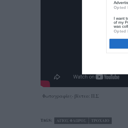
Advertis
Opted 
I want t
of my P
was col
Opted 
Φωτογραφίες- βίντεο: Π.Σ
TAGS:
ΑΓΙΟΣ ΦΛΩΡΟΣ
ΤΡΟΧΑΙΟ