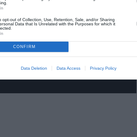
ing.
In
o opt-out of Collection, Use, Retention, Sale, and/or Sharing
ersonal Data that Is Unrelated with the Purposes for which it
lected.
In
CONFIRM
Data Deletion
Data Access
Privacy Policy