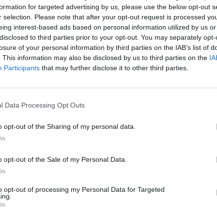
formation for targeted advertising by us, please use the below opt-out s
 στην ΔΕΥΑΚ και στο Σύνδεσμο Ύδρευσης. Στην αρχή της
r selection. Please note that after your opt-out request is processed y
χος ανέλαβε ως πρόεδρος της ΔΕΥΑΚ. Αφού έμεινε για
eing interest-based ads based on personal information utilized by us or
ισε ν’ αποχωρήσει (αφού την έβαλε σε σειρά!) και στη
disclosed to third parties prior to your opt-out. You may separately opt-
losure of your personal information by third parties on the IAB’s list of
. Αθανασόπουλο. Τώρα ο δήμαρχος αποφάσισε να αναλάβει
. This information may also be disclosed by us to third parties on the
IA
της ΔΕΥΑΚ! Άραγε, ποιοι λόγοι τον ανάγκασαν σ’ αυτή την
Participants
that may further disclose it to other third parties.
δίδονται ότι το κλίμα ανάμεσα στους εργαζομένους είναι
 τεράστια καθυστέρηση που σημειώνεται στην υλοποίηση
l Data Processing Opt Outs
ν από ένα χρόνο περίπου μετακινήθηκε από την ΚΑΚ ΑΕ ο
o opt-out of the Sharing of my personal data.
κός (και σωστά) θα συνέβαλε με τις γνώσεις και την
In
τερη υλοποίηση του μεγάλου αγωγού ύδρευσης από το
o opt-out of the Sale of my Personal Data.
αι ο κ. Αγγελής και πάλι στην ΚΑΚ ΑΕ, ενώ το έργο του
In
πάρχουν πολλά ζητήματα που πρέπει να επιλυθούν για να
ου δε τοποθετήθηκε ο κ. Κ. Αθανασόπουλος. Πραγματικό
to opt-out of processing my Personal Data for Targeted
ing.
In