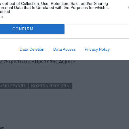
o opt-out of Collection, Use, Retention, Sale, and/or Sharing
ημάρχου και επιλογές προσώπων μπορεί να εξυπηρετούν
ersonal Data that Is Unrelated with the Purposes for which it
πίες της Δημοτικής Αρχής, όμως είναι βέβαιο ότι αν δεν
lected.
In
οσύνης, καταλληλότητας και αποδοτικότητας των στελεχών
ης, δεν εξυπηρετούν εν τέλει και δεν προάγουν το συμφέρον
CONFIRM
Data Deletion
Data Access
Privacy Policy
ης παράταξης «Πρότυπος Δήμος»
ΖΑΜΟΥΡΑΝΗΣ
ΝΟΜΙΚΑ ΠΡΟΣΩΠΑ