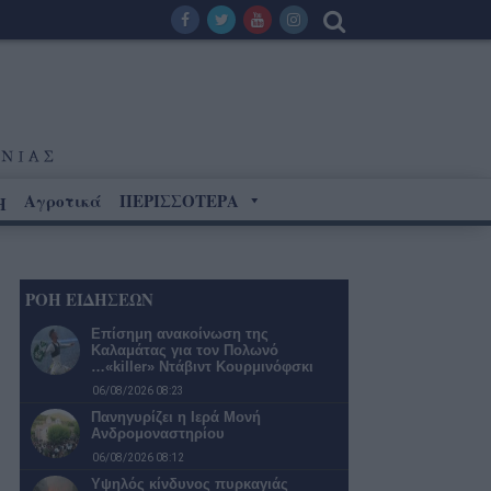
Αγροτικά
ΠΕΡΙΣΣΟΤΕΡΑ
Η
ΡΟΗ ΕΙΔΗΣΕΩΝ
Επίσημη ανακοίνωση της
Καλαμάτας για τον Πολωνό
…«killer» Ντάβιντ Κουρμινόφσκι
06/08/2026 08:23
Πανηγυρίζει η Ιερά Μονή
Ανδρομοναστηρίου
06/08/2026 08:12
Υψηλός κίνδυνος πυρκαγιάς