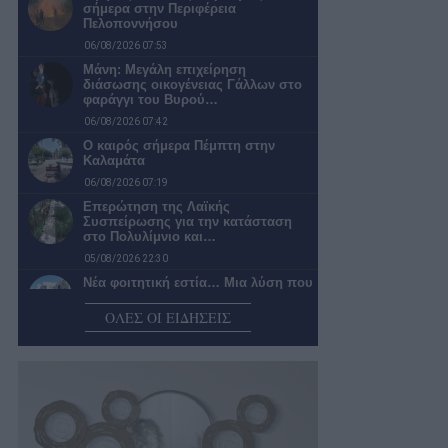
σήμερα στην Περιφέρεια
Πελοποννήσου
06/08/2026 07:53
Μάνη: Μεγάλη επιχείρηση
διάσωσης οικογένειας Γάλλων στο
φαράγγι του Βυρού…
06/08/2026 07:42
Ο καιρός σήμερα Πέμπτη στην
Καλαμάτα
06/08/2026 07:19
Επερώτηση της Λαϊκής
Συσπείρωσης για την κατάσταση
στο Πολυλίμνιο και…
05/08/2026 22:30
Νέα φοιτητική εστία… Μια λύση που
θα άφηνε «ήσυχους» τους…
ΟΛΕΣ ΟΙ ΕΙΔΗΣΕΙΣ
05/08/2026 22:02
«Σπιτάκια Ανακύκλωσης»:
Βασιλόπουλος, ο κύριος …δεν ξέρω
και δεν είδα!
05/08/2026 21:28
Σύγκρουση λεωφορείου του
Αστικού ΚΤΕΛ Καλαμάτας με ΙΧ