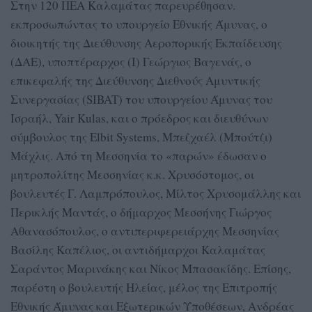
Στην 120 ΠΕΑ Καλαμάτας παρευρέθησαν.
εκπροσωπώντας το υπουργείο Εθνικής Άμυνας, ο
διοικητής της Διεύθυνσης Αεροπορικής Εκπαίδευσης
(ΔΑΕ), υποπτέραρχος (Ι) Γεώργιος Βαγενάς, ο
επικεφαλής της Διεύθυνσης Διεθνούς Αμυντικής
Συνεργασίας (SIBAT) του υπουργείου Άμυνας του
Ισραήλ, Yair Kulas, και ο πρόεδρος και διευθύνων
σύμβουλος της Elbit Systems, Μπεζχαέλ (Μπούτζι)
Μάχλις. Από τη Μεσσηνία το «παρών» έδωσαν ο
μητροπολίτης Μεσσηνίας κ.κ. Χρυσόστομος, οι
βουλευτές Γ. Λαμπρόπουλος, Μίλτος Χρυσομάλλης και
Περικλής Μαντάς, ο δήμαρχος Μεσσήνης Γιώργος
Αθανασόπουλος, ο αντιπεριφερειάρχης Μεσσηνίας
Βασίλης Καπέλιος, οι αντιδήμαρχοι Καλαμάτας
Σαράντος Μαρινάκης και Νίκος Μπασακίδης. Επίσης,
παρέστη ο βουλευτής Ηλείας, μέλος της Επιτροπής
Εθνικής Άμυνας και Εξωτερικών Υποθέσεων, Ανδρέας