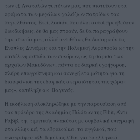
των εξ Ανατολών γειτόνων μας, που πιστεύουν στα
οράματα των μεγάλων γαλάζιων πατρίδων του
παρελθόντος. Εκεί, λοιπόν, που όλοι αυτοί πρεσβεύουν
διεκδικήσεις, δε θα μας πτοούν, δε θα παραγράψουν
την ιστορία μας, αλλά αντιθέτως θα διατηρούν τις
Ένοπλες Δυνάμεις και την Πολεμική Αεροπορία ως την
ατσάλινη ασπίδα των συνόρων, ως τη σάρισα των
αρχαίων Μακεδόνων, πάντα σε διαρκή εγρήγορση,
πλήρη επαγρύπνηση και συνεχή ετοιμότητα για τη
διασφάλιση της εδαφικής ακεραιότητας της χώρας
μας», κατέληξε ο κ. Βαγενάς.
Η εκδήλωση ολοκληρώθηκε με την παρουσίαση από
τον πρόεδρο της Ακαδημίας Πιλότων της Elbit, Άντι
Ραβίβ, της τιμητικής πλακέτας με συμβολική επιγραφή
στα ελληνικά, τα εβραϊκά και τα αγγλικά, που
αναγράφει: «Ως θεμέλιος λίθος για το ελληνικό