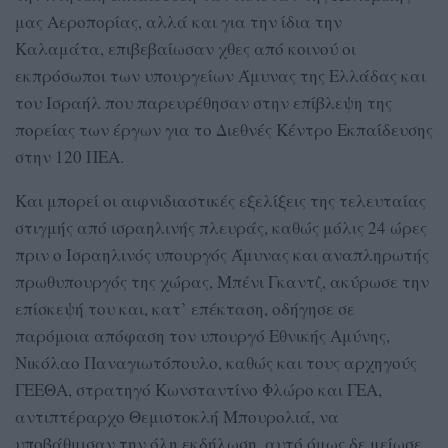
μας Αεροπορίας, αλλά και για την ίδια την
Καλαμάτα, επιβεβαίωσαν χθες από κοινού οι
εκπρόσωποι των υπουργείων Άμυνας της Ελλάδας και
του Ισραήλ που παρευρέθησαν στην επίβλεψη της
πορείας των έργων για το Διεθνές Κέντρο Εκπαίδευσης
στην 120 ΠΕΑ.
Και μπορεί οι αιφνιδιαστικές εξελίξεις της τελευταίας
στιγμής από ισραηλινής πλευράς, καθώς μόλις 24 ώρες
πριν ο Ισραηλινός υπουργός Άμυνας και αναπληρωτής
πρωθυπουργός της χώρας, Μπένι Γκαντζ, ακύρωσε την
επίσκεψή του και, κατ’ επέκταση, οδήγησε σε
παρόμοια απόφαση τον υπουργό Εθνικής Αμύνης,
Νικόλαο Παναγιωτόπουλο, καθώς και τους αρχηγούς
ΓΕΕΘΑ, στρατηγό Κωνσταντίνο Φλώρο και ΓΕΑ,
αντιπτέραρχο Θεμιστοκλή Μπουρολιά, να
υποβάθμισαν την όλη εκδήλωση, αυτό όμως δε μείωσε