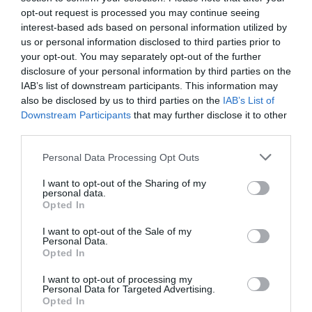
opt-out request is processed you may continue seeing
Όλα αυτά, όπως είπε, δεν είναι προφανή, αλλά
interest-based ads based on personal information utilized by
αποτέλεσμα μιας τεράστιας κοινής προσπάθειας που
us or personal information disclosed to third parties prior to
έγινε από τη συνεργασία του Ισραήλ, της Αθήνας και
your opt-out. You may separately opt-out of the further
της Καλαμάτας.
disclosure of your personal information by third parties on the
IAB’s list of downstream participants. This information may
also be disclosed by us to third parties on the
IAB’s List of
Ο πρόεδρος και διευθύνων σύμβουλος της Elbit,
Downstream Participants
that may further disclose it to other
Μπεζχαλέλ Μάχλις, τόνισε ότι με την ολοκλήρωση
third parties.
όλων των έργων θα δημιουργηθεί ένα πρότυπο Κέντρο
Εκπαίδευσης, ενώ αποτελεί ένα σημαντικό στοιχείο
Personal Data Processing Opt Outs
της στρατηγικής συνεργασίας της Ελληνικής και της
I want to opt-out of the Sharing of my
personal data.
Ισραηλινής Αεροπορίας.
Opted In
Σημείωσε ακόμη ότι θα ξεκινήσει η εγκατάσταση του
I want to opt-out of the Sale of my
Personal Data.
πιο προηγμένου προσομοιωτή πτήσης στα κτήρια που
Opted In
κατασκευάζονται. Τόνισε, επίσης, ότι για την Elbit η
I want to opt-out of processing my
Ελλάδα είναι στρατηγικός εταίρος, γι’ αυτό και
Personal Data for Targeted Advertising.
καταβάλλεται προσπάθεια για επέκταση της
Opted In