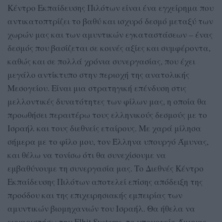
Κέντρο Εκπαίδευσης Πιλότων είναι ένα εγχείρημα που
αντικατοπτρίζει το βαθύ και ισχυρό δεσμό μεταξύ των
χωρών μας και των αμυντικών εγκαταστάσεων – ένας
δεσμός που βασίζεται σε κοινές αξίες και συμφέροντα,
καθώς και σε πολλά χρόνια συνεργασίας, που έχει
μεγάλο αντίκτυπο στην περιοχή της ανατολικής
Μεσογείου. Είναι μια στρατηγική επένδυση στις
μελλοντικές δυνατότητες των φίλων μας, η οποία θα
προωθήσει περαιτέρω τους ελληνικούς δεσμούς με το
Ισραήλ και τους διεθνείς εταίρους. Με χαρά μίλησα
σήμερα με το φίλο μου, τον Έλληνα υπουργό Άμυνας,
και θέλω να τονίσω ότι θα συνεχίσουμε να
εμβαθύνουμε τη συνεργασία μας. Το Διεθνές Κέντρο
Εκπαίδευσης Πιλότων αποτελεί επίσης απόδειξη της
προόδου και της επιχειρησιακής εμπειρίας των
αμυντικών βιομηχανιών του Ισραήλ. Θα ήθελα να
ευχαριστήσω την Elbit Systems, το υπουργείο Άμυνας