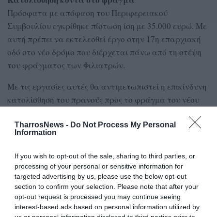
Πρόσφατα με απόφαση του Περιφερειακού
Συμβουλίου εγκρίθηκε πίστωση ίση με 35.000 ευρώ. Με
αυτή πρέπει να εκτελεσθεί έργο στην 17η επαρχιακή
οδό στο νέο δρόμο που διέρχεται πάνω από τη στέψη
του φράγματος των Φιλιατρών.
Με τις εργασίες αυτές θα αντιμετωπιστεί η επικίνδυνη
κατολίσθηση του πρανούς προς το φράγμα του νέου
δρόμου.
TharrosNews -
Do Not Process My Personal
Information
Συνεπώς ο λόγος για την παράταση του συνολικού
χρόνου του συγκεκριμένου έργου είναι η εκτέλεση των
If you wish to opt-out of the sale, sharing to third parties, or
εργασιών της πρώτης Συμπληρωματικής Σύμβασης.
processing of your personal or sensitive information for
targeted advertising by us, please use the below opt-out
Της Βίκυς Βετουλάκη
section to confirm your selection. Please note that after your
opt-out request is processed you may continue seeing
interest-based ads based on personal information utilized by
us or personal information disclosed to third parties prior to