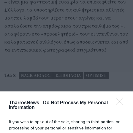
– είναι μια φανταστική ευκαιρία να επισκεφθείτε τον
Σύλλογο, να υποστηρίξετε τις αθλήτριες και αθλητές
μας που λαμβάνουν μέρος στους αγώνες και να
απολαύσετε την ατμόσφαιρα του πρωταθλήματος!»,
αναφέρουν στο «προσκλητήριό» τους οι υπεύθυνοι του
καλαματιανού συλλόγου, όπως αποδεικνύεται και από
τα εντυπωσιακά φωτογραφικά στιγμιότυπα!
TAGS:
ΝΑΣΚ ΑΙΟΛΟΣ
ΙΣΤΙΟΠΛΟΙΑ
OPTIMIST
Facebook
Twitter
TharrosNews -
Do Not Process My Personal
Information
If you wish to opt-out of the sale, sharing to third parties, or
processing of your personal or sensitive information for