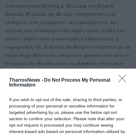
αναπαραγωγής Βασίλη Δ. Κελλάρη και Χάρη Χ.
Χηνιάδη. Η ομάδα της
Be
–
Live
απαρτίζεται από
έμπειρους επαγγελματίες που προέρχονται την
ιατρική και γενικότερα επιστήμες υγείας καθώς και
άλλους τομείς όπως η οικονομία, η επικοινωνία, η
ενημέρωση κ.λπ.. Η δράση της
Be
–
Live
ενισχύεται με τη
συμμετοχή εθελοντών, εταιρειών, χορηγών και φίλων.
Το όραμα της
Be
–
Live
είναι να βοηθήσει υπογόνιμα
ζευγάρια που επιθυμούν να αποκτήσουν παιδί. Στο
πλαίσιο του οράματος για ένα μέλλον όπου το
TharrosNews -
Do Not Process My Personal
Information
πρόβλημα της υπογεννητικότητας στην Ελλάδα θα
έχει μειωθεί, η αποστολή της
Be
–
Live
είναι η προώθηση
If you wish to opt-out of the sale, sharing to third parties, or
και εξασφάλιση πρόσβασης οικονομικά ευπαθών
processing of your personal or sensitive information for
ομάδων σε θεραπείες υπογονιμότητας και η
targeted advertising by us, please use the below opt-out
section to confirm your selection. Please note that after your
ενημέρωση και ευαισθητοποίησης των κρατικών
opt-out request is processed you may continue seeing
φορέων και δομών του κοινού σχετικά με την
interest-based ads based on personal information utilized by