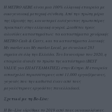
H
METRO
AEBE
είναι μια 100% ελληνική εταιρεία με
οικογενειακή μετοχική σύνθεση. Από την πρώτη μέρα
της ίδρυσής της, καινοτομεί εισάγοντας πρωτοπόρες
πρακτικές στην ελληνική αγορά. Διαθέτει τρεις
αλυσίδες καταστημάτων: τα καταστήματα χονδρικής
METRO
Cash
&
Carry
, και τα καταστήματα λιανικής
My
market
και
My
market
Local
, με συνολικά 283
σημεία σε όλη την Ελλάδα. Τον Ιανουάριο του 2020, η
εταιρεία άνοιξε το πρώτο της κατάστημα (
BEST
VALUE
για ΕΠΑΓΓΕΛΜΑΤΙΕΣ) στην Κύπρο. Η εταιρεία
απασχολεί περισσότερους από 11.000 εργαζόμενους,
γεγονός που την καθιστά έναν από τους
μεγαλύτερους εργοδότες πανελλαδικά.
Σχετικά με τη Be-Live:
Η
Be
–
Live
ιδρύθηκε το 2019 από τους γυναικολόγους