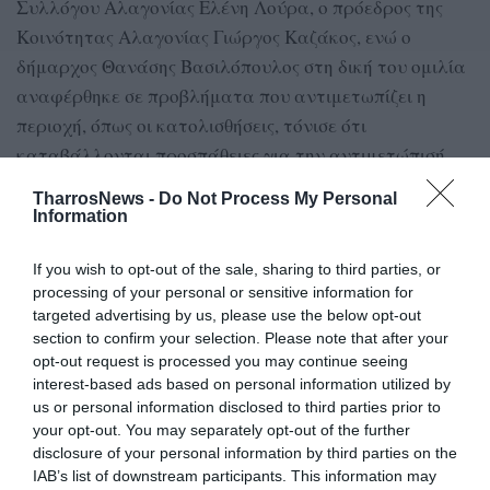
Συλλόγου Αλαγονίας Ελένη Λούρα, ο πρόεδρος της
Κοινότητας Αλαγονίας Γιώργος Καζάκος, ενώ ο
δήμαρχος Θανάσης Βασιλόπουλος στη δική του ομιλία
αναφέρθηκε σε προβλήματα που αντιμετωπίζει η
περιοχή, όπως οι κατολισθήσεις, τόνισε ότι
καταβάλλονται προσπάθειες για την αντιμετώπισή
τους και σημείωσε ότι η καλή συνεργασία όλων, η
TharrosNews -
Do Not Process My Personal
οποία είπε ότι υπάρχει, είναι ο όρος για τη λύση των
Information
προβλημάτων.
If you wish to opt-out of the sale, sharing to third parties, or
Ανάλογες αναφορές έκανε ο υποψήφιος δήμαρχος
processing of your personal or sensitive information for
targeted advertising by us, please use the below opt-out
Βασίλης Τζαμουράνης, ενώ ο υποψήφιος δήμαρχος
section to confirm your selection. Please note that after your
Δημήτρης Οικονομάκος τόνισε ότι τα προβλήματα δε
opt-out request is processed you may continue seeing
λύνονται με ευχές, αλλά με διεκδικήσεις.
interest-based ads based on personal information utilized by
us or personal information disclosed to third parties prior to
your opt-out. You may separately opt-out of the further
disclosure of your personal information by third parties on the
TAGS:
ΑΛΑΓΟΝΙΑ
ΓΙΟΡΤΗ ΠΑΤΑΤΑΣ
IAB’s list of downstream participants. This information may