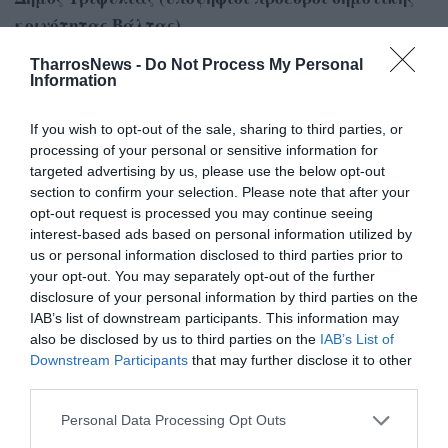
κοινότητας Βάλτας)
TharrosNews -
Do Not Process My Personal
1. ΒΑΓΕΝΑΣ ΧΑΡΑΛΑΜΠΟΣ του ΚΩΝΣΤΑΝΤΙΝΟΥ
Information
If you wish to opt-out of the sale, sharing to third parties, or
Δήμος Τριφυλίας (υποψήφιοι πρόεδροι δημοτικής
processing of your personal or sensitive information for
targeted advertising by us, please use the below opt-out
κοινότητας Βανάδας)
section to confirm your selection. Please note that after your
opt-out request is processed you may continue seeing
1. ΔΡΕΚΟΛΙΑΣ ΙΩΑΝΝΗΣ του ΜΙΛΤΙΑΔΗ
interest-based ads based on personal information utilized by
us or personal information disclosed to third parties prior to
your opt-out. You may separately opt-out of the further
disclosure of your personal information by third parties on the
Δήμος Τριφυλίας (υποψήφιοι πρόεδροι δημοτικής
IAB’s list of downstream participants. This information may
κοινότητας Βρυσών)
also be disclosed by us to third parties on the
IAB’s List of
Downstream Participants
that may further disclose it to other
1. ΛΙΑΡΑΚΟΣ ΠΕΤΡΟΣ του ΣΩΤΗΡΙΟΥ
third parties.
Personal Data Processing Opt Outs