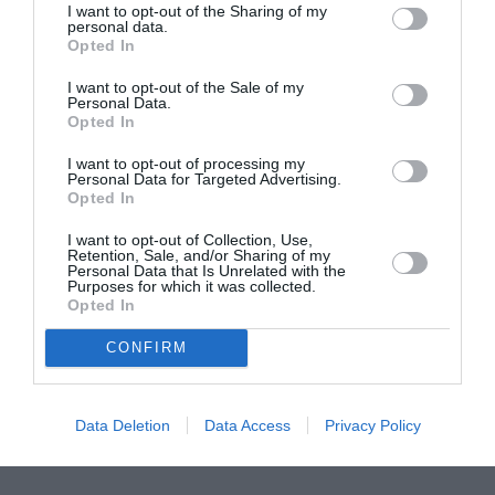
Δήμος Τριφυλίας (υποψήφιοι πρόεδροι δημοτικής
I want to opt-out of the Sharing of my
personal data.
κοινότητας Κεφαλόβρυσης)
Opted In
I want to opt-out of the Sale of my
1. ΜΠΑΓΟΥΡΔΗΣ ΝΙΚΟΛΑΟΣ του ΘΩΜΑ
Personal Data.
Opted In
I want to opt-out of processing my
Δήμος Τριφυλίας (υποψήφιοι πρόεδροι δημοτικής
Personal Data for Targeted Advertising.
Opted In
κοινότητας Κρυονερίου)
I want to opt-out of Collection, Use,
Retention, Sale, and/or Sharing of my
1. ΜΕΡΚΟΥΡΗΣ ΓΕΩΡΓΙΟΣ του ΠΑΝΑΓΙΩΤΗ
Personal Data that Is Unrelated with the
Purposes for which it was collected.
Opted In
Δήμος Τριφυλίας (υποψήφιοι πρόεδροι δημοτικής
CONFIRM
κοινότητας Μοναστηρίου)
Data Deletion
Data Access
Privacy Policy
1. ΜΕΡΚΟΥΡΗΣ ΑΛΕΞΑΝΔΡΟΣ του ΗΛΙΑ