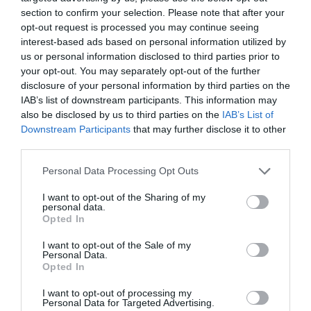
μειώσει μέχρι 25%-30% τα συνολικά έξοδα στο
section to confirm your selection. Please note that after your
σούπερ μάρκετ και να μειώσει δραστικά τις
opt-out request is processed you may continue seeing
interest-based ads based on personal information utilized by
περιττές αγορές.
us or personal information disclosed to third parties prior to
Δοκιμάζουμε νέες μάρκες ή κωδικούς του
your opt-out. You may separately opt-out of the further
disclosure of your personal information by third parties on the
προϊόντος που μάς ενδιαφέρει, εφόσον
IAB’s list of downstream participants. This information may
προσφέρονται σε χαμηλότερες τιμές. Με τέτοιες
also be disclosed by us to third parties on the
IAB’s List of
αλλαγές των αγοραστικών συνηθειών μπορούμε
Downstream Participants
that may further disclose it to other
third parties.
να μειώσουμε αρκετά τα έξοδα χωρίς να
στερηθούμε ένα προϊόν ή να μειώσουμε την
Personal Data Processing Opt Outs
κατανάλωση.
I want to opt-out of the Sharing of my
Εκμεταλλευόμαστε ψύχραιμα, έξυπνα και προς το
personal data.
Opted In
δικό μας συμφέρον τις προσφορές, τις εκπτώσεις,
τα κουπόνια και τα προγράμματα επιβράβευσης
I want to opt-out of the Sale of my
Personal Data.
πελατών. Αυτό σημαίνει ότι δεν αγοράζουμε ένα
Opted In
προϊόν απλώς επειδή είναι σε κάποια προσφορά
I want to opt-out of processing my
και παρουσιάζεται σαν ευκαιρία, αν δεν το
Personal Data for Targeted Advertising.